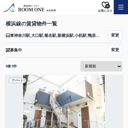
0
お気に入り
横浜線の賃貸物件一覧
変更
東神奈川駅,大口駅,菊名駅,新横浜駅,小机駅,鴨居駅,中山駅,十日市場駅,長津田駅,成瀬駅,町田駅,古淵駅,淵野辺駅,矢部駅,相模原駅,橋本駅,相原駅,八王子みなみ野駅,片倉駅,八王子駅
変更
募集中
9
棟
9
件
アパート