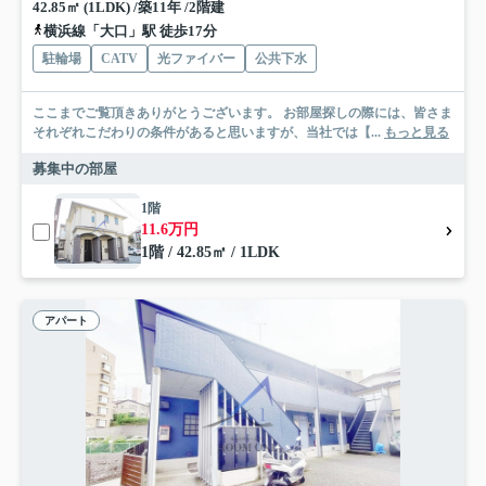
42.85㎡ (1LDK) /築11年 /2階建
横浜線「大口」駅 徒歩17分
駐輪場
CATV
光ファイバー
公共下水
ここまでご覧頂きありがとうございます。 お部屋探しの際には、皆さま
それぞれこだわりの条件があると思いますが、当社では【...
もっと見る
募集中の部屋
1階
11.6万円
1階 / 42.85㎡ / 1LDK
アパート