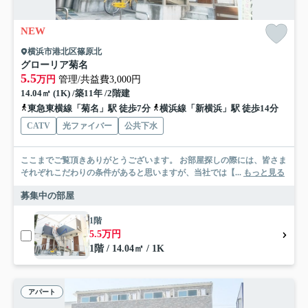
NEW
横浜市港北区篠原北
グローリア菊名
5.5
万円
管理/共益費3,000円
14.04㎡ (1K) /築11年 /2階建
東急東横線「菊名」駅 徒歩7分
横浜線「新横浜」駅 徒歩14分
CATV
光ファイバー
公共下水
ここまでご覧頂きありがとうございます。 お部屋探しの際には、皆さま
それぞれこだわりの条件があると思いますが、当社では【...
もっと見る
募集中の部屋
1階
5.5万円
1階 / 14.04㎡ / 1K
アパート