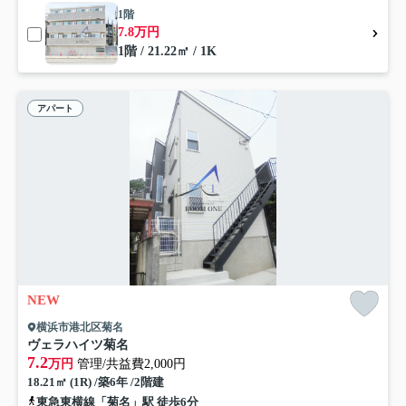
1階
7.8万円
1階 / 21.22㎡ / 1K
アパート
NEW
横浜市港北区菊名
ヴェラハイツ菊名
7.2
万円
管理/共益費2,000円
18.21㎡ (1R) /築6年 /2階建
東急東横線「菊名」駅 徒歩6分