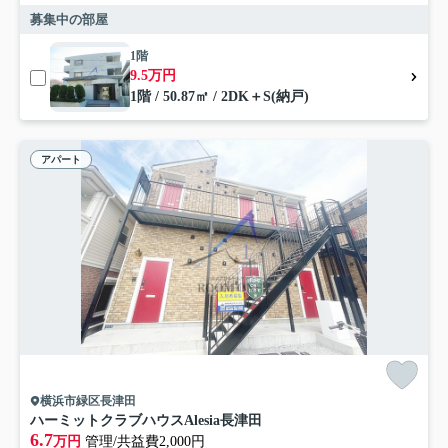
募集中の部屋
1階
9.5万円
1階 / 50.87㎡ / 2DK＋S(納戸)
アパート
横浜市緑区長津田
ハーミットクラブハウスAlesia長津田
6.7
万円
管理/共益費2,000円