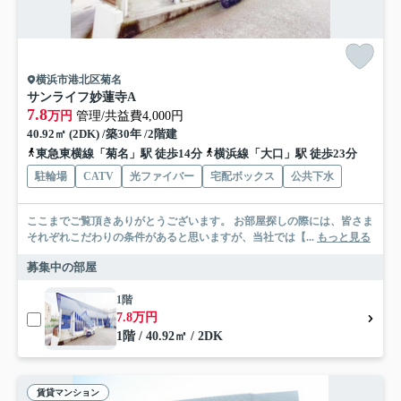
横浜市港北区菊名
サンライフ妙蓮寺A
7.8
万円
管理/共益費4,000円
40.92㎡ (2DK) /築30年 /2階建
東急東横線「菊名」駅 徒歩14分
横浜線「大口」駅 徒歩23分
駐輪場
CATV
光ファイバー
宅配ボックス
公共下水
ここまでご覧頂きありがとうございます。 お部屋探しの際には、皆さま
それぞれこだわりの条件があると思いますが、当社では【...
もっと見る
募集中の部屋
1階
7.8万円
1階 / 40.92㎡ / 2DK
賃貸マンション