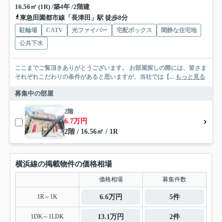
16.56㎡ (1R) /築4年 /2階建
東急田園都市線「長津田」駅 徒歩8分
駐輪場
CATV
光ファイバー
宅配ボックス
閑静な住宅地
公共下水
ここまでご覧頂きありがとうございます。 お部屋探しの際には、皆さま
それぞれこだわりの条件があると思いますが、当社では【...
もっと見る
募集中の部屋
2階
6.7万円
2階 / 16.56㎡ / 1R
横浜線の掲載物件の価格相場
価格相場
募集件数
1R～1K
6.6万円
5件
1DK～1LDK
13.1万円
2件