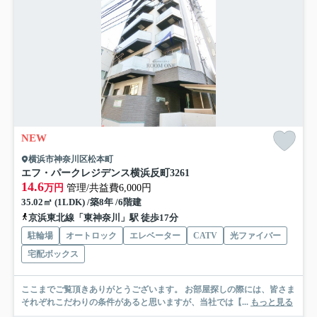
NEW
横浜市神奈川区松本町
エフ・パークレジデンス横浜反町3261
14.6
万円
管理/共益費6,000円
35.02㎡ (1LDK) /築8年 /6階建
京浜東北線「東神奈川」駅 徒歩17分
駐輪場
オートロック
エレベーター
CATV
光ファイバー
宅配ボックス
ここまでご覧頂きありがとうございます。 お部屋探しの際には、皆さま
それぞれこだわりの条件があると思いますが、当社では【...
もっと見る