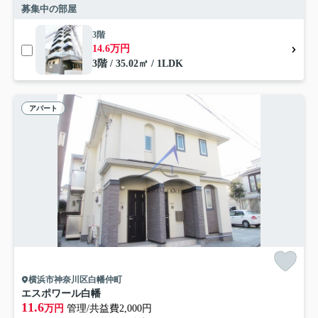
募集中の部屋
3階
14.6万円
3階 / 35.02㎡ / 1LDK
アパート
横浜市神奈川区白幡仲町
エスポワール白幡
11.6
万円
管理/共益費2,000円