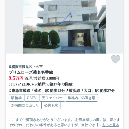
横浜市鶴見区上の宮
プリムローズ菊名壱番館
9.5
万円
管理/共益費3,000円
50.87㎡ (2DK＋S(納戸)) /築37年 /3階建
東急東横線「菊名」駅 徒歩15分
横浜線「大口」駅 徒歩27分
駐輪場
CATV
光ファイバー
敷地内ごみ置き場
24時間ゴミ出し可
公共下水
ここまでご覧頂きありがとうございます。 お部屋探しの際には、皆さま
それぞれこだわりの条件があると思いますが、当社では【...
もっと見る