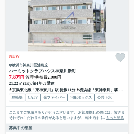
NEW
横浜市神奈川区浦島丘
ハーミットクラブハウス神奈川新町
7.8
万円
管理/共益費2,000円
21.22㎡ (1K) /築1年 /3階建
京浜東北線「東神奈川」駅 徒歩11分
横浜線「東神奈川」駅 徒歩11分
駐輪場
CATV
光ファイバー
宅配ボックス
公共下水
ここまでご覧頂きありがとうございます。 お部屋探しの際には、皆さま
それぞれこだわりの条件があると思いますが、当社では【...
もっと見る
募集中の部屋