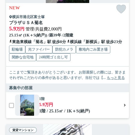
NEW
横浜市港北区富士塚
プラザＵＳＡ菊名
5.9
万円
管理/共益費2,000円
25.15㎡ (1K＋S(納戸)) /築39年 /2階建
東急東横線「菊名」駅 徒歩8分
横浜線「新横浜」駅 徒歩23分
駐輪場
光ファイバー
防犯カメラ
敷地内ごみ置き場
閑静な住宅地
24時間ゴミ出し可
ここまでご覧頂きありがとうございます。 お部屋探しの際には、皆さま
それぞれこだわりの条件があると思いますが、当社では【...
もっと見る
募集中の部屋
1階
5.9万円
1階 / 25.15㎡ / 1K＋S(納戸)
賃貸マンション