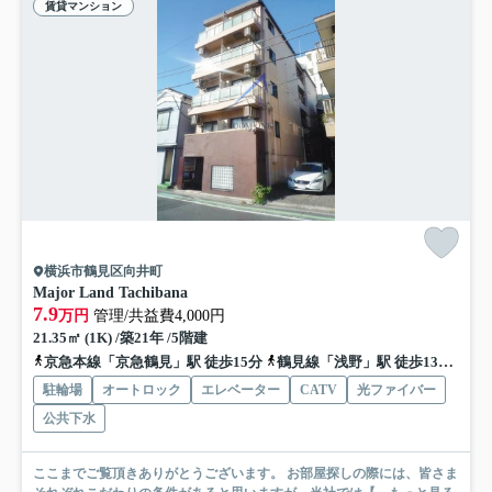
賃貸マンション
横浜市鶴見区向井町
Major Land Tachibana
7.9
万円
管理/共益費4,000円
21.35㎡ (1K) /築21年 /5階建
京急本線「京急鶴見」駅 徒歩15分
鶴見線「浅野」駅 徒歩13分
鶴見
駐輪場
オートロック
エレベーター
CATV
光ファイバー
公共下水
ここまでご覧頂きありがとうございます。 お部屋探しの際には、皆さま