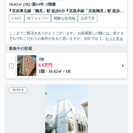
16.62㎡ (1R) /築14年 /2階建
京浜東北線「鶴見」駅 徒歩8分
京急本線「京急鶴見」駅 徒歩9分
CATV
光ファイバー
閑静な住宅地
公共下水
ここまでご覧頂きありがとうございます。 お部屋探しの際には、皆さま
それぞれこだわりの条件があると思いますが、当社では【...
もっと見る
募集中の部屋
1階
6.6万円
1階 / 16.62㎡ / 1R
アパート