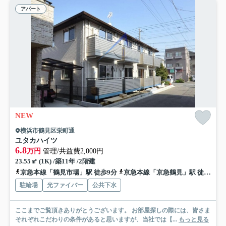
アパート
NEW
横浜市鶴見区栄町通
ユタカハイツ
6.8
万円
管理/共益費2,000円
23.55㎡ (1K) /築11年 /2階建
京急本線「鶴見市場」駅 徒歩9分
京急本線「京急鶴見」駅 徒歩18分
駐輪場
光ファイバー
公共下水
ここまでご覧頂きありがとうございます。 お部屋探しの際には、皆さま
それぞれこだわりの条件があると思いますが、当社では【...
もっと見る