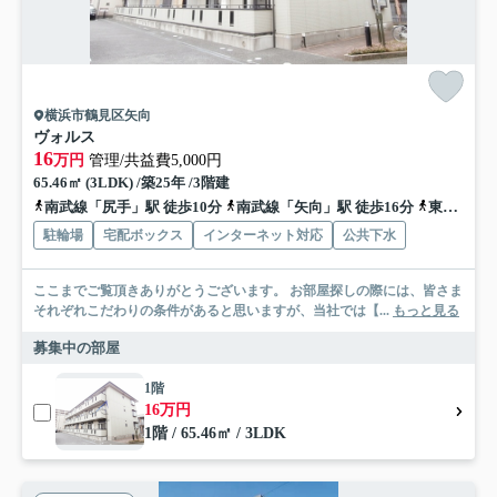
横浜市鶴見区矢向
ヴォルス
16
万円
管理/共益費5,000円
65.46㎡ (3LDK) /築25年 /3階建
南武線「尻手」駅 徒歩10分
南武線「矢向」駅 徒歩16分
東海道本線「川崎」駅 徒歩24分
駐輪場
宅配ボックス
インターネット対応
公共下水
ここまでご覧頂きありがとうございます。 お部屋探しの際には、皆さま
それぞれこだわりの条件があると思いますが、当社では【...
もっと見る
募集中の部屋
1階
16万円
1階 / 65.46㎡ / 3LDK