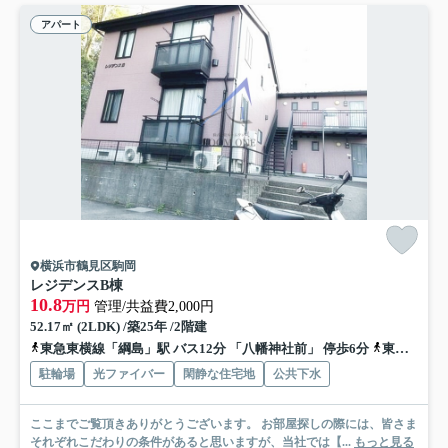
アパート
横浜市鶴見区駒岡
レジデンスB棟
10.8
万円
管理/共益費2,000円
52.17㎡ (2LDK) /築25年 /2階建
東急東横線「綱島」駅 バス12分 「八幡神社前」 停歩6分
東急新横浜線「新綱島」駅 徒歩30分
駐輪場
光ファイバー
閑静な住宅地
公共下水
ここまでご覧頂きありがとうございます。 お部屋探しの際には、皆さま
それぞれこだわりの条件があると思いますが、当社では【...
もっと見る