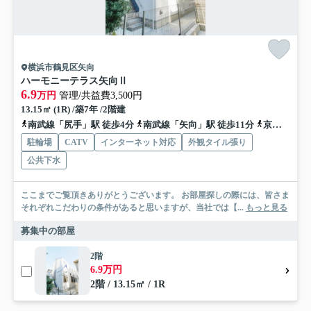
横浜市鶴見区矢向
ハーモニーテラス矢向Ⅱ
6.9
万円
管理/共益費3,500円
13.15㎡ (1R) /築7年 /2階建
南武線「尻手」駅 徒歩4分
南武線「矢向」駅 徒歩11分
京浜東北線「川崎」駅 徒歩19分
駐輪場
CATV
インターネット対応
外観タイル張り
公共下水
ここまでご覧頂きありがとうございます。 お部屋探しの際には、皆さま
それぞれこだわりの条件があると思いますが、当社では【...
もっと見る
募集中の部屋
2階
6.9万円
2階 / 13.15㎡ / 1R