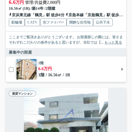
6.6
万円
管理/共益費2,000円
16.56㎡ (1R) /築14年 /2階建
京浜東北線「鶴見」駅 徒歩8分
京急本線「京急鶴見」駅 徒歩9分
駐輪場
CATV
光ファイバー
閑静な住宅地
公共下水
ここまでご覧頂きありがとうございます。 お部屋探しの際には、皆さま
それぞれこだわりの条件があると思いますが、当社では【...
もっと見る
募集中の部屋
1階
6.6万円
1階 / 16.56㎡ / 1R
賃貸マンション