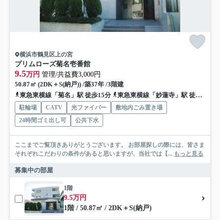
横浜市鶴見区上の宮
プリムローズ菊名壱番館
9.5
万円
管理/共益費3,000円
50.87㎡ (2DK＋S(納戸)) /築37年 /3階建
東急東横線「菊名」駅 徒歩15分
東急東横線「妙蓮寺」駅 徒歩23分
駐輪場
CATV
光ファイバー
敷地内ごみ置き場
24時間ゴミ出し可
公共下水
ここまでご覧頂きありがとうございます。 お部屋探しの際には、皆さま
それぞれこだわりの条件があると思いますが、当社では【...
もっと見る
募集中の部屋
1階
9.5万円
1階 / 50.87㎡ / 2DK＋S(納戸)