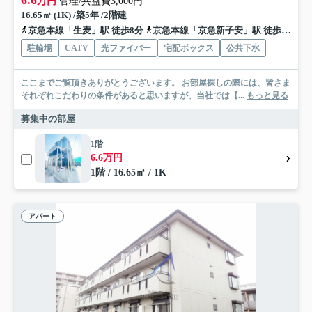
6.6
万円
管理/共益費3,000円
16.65㎡ (1K) /築5年 /2階建
京急本線「生麦」駅 徒歩8分
京急本線「京急新子安」駅 徒歩20分
駐輪場
CATV
光ファイバー
宅配ボックス
公共下水
ここまでご覧頂きありがとうございます。 お部屋探しの際には、皆さま
それぞれこだわりの条件があると思いますが、当社では【...
もっと見る
募集中の部屋
1階
6.6万円
1階 / 16.65㎡ / 1K
アパート