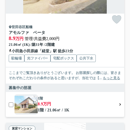
世田谷区船橋
アモルファ ベータ
8.9
万円
管理/共益費2,000円
21.06㎡ (1K) /築31年 /2階建
小田急小田原線「経堂」駅 徒歩23分
駐輪場
光ファイバー
宅配ボックス
公共下水
ここまでご覧頂きありがとうございます。 お部屋探しの際には、皆さま
それぞれこだわりの条件があると思いますが、当社では【...
もっと見る
募集中の部屋
1階
8.9万円
1階 / 21.06㎡ / 1K
賃貸マンション