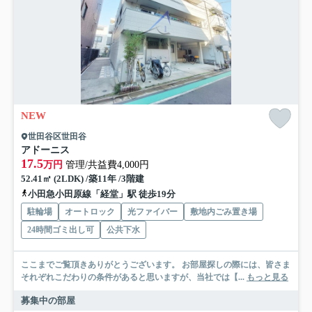
NEW
世田谷区世田谷
アドーニス
17.5
万円
管理/共益費4,000円
52.41㎡ (2LDK) /築11年 /3階建
小田急小田原線「経堂」駅 徒歩19分
駐輪場
オートロック
光ファイバー
敷地内ごみ置き場
24時間ゴミ出し可
公共下水
ここまでご覧頂きありがとうございます。 お部屋探しの際には、皆さま
それぞれこだわりの条件があると思いますが、当社では【...
もっと見る
募集中の部屋