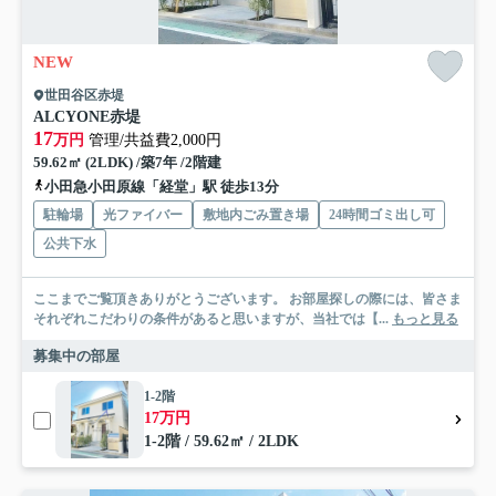
NEW
世田谷区赤堤
ALCYONE赤堤
17
万円
管理/共益費2,000円
59.62㎡ (2LDK) /築7年 /2階建
小田急小田原線「経堂」駅 徒歩13分
駐輪場
光ファイバー
敷地内ごみ置き場
24時間ゴミ出し可
公共下水
ここまでご覧頂きありがとうございます。 お部屋探しの際には、皆さま
それぞれこだわりの条件があると思いますが、当社では【...
もっと見る
募集中の部屋
1-2階
17万円
1-2階 / 59.62㎡ / 2LDK