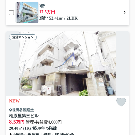
3階
17.5万円
3階 / 52.41㎡ / 2LDK
賃貸マンション
NEW
世田谷区経堂
松原屋第三ビル
8.5
万円
管理/共益費4,000円
20.40㎡ (1K) /築30年 /5階建
小田急小田原線「経堂」駅 徒歩3分