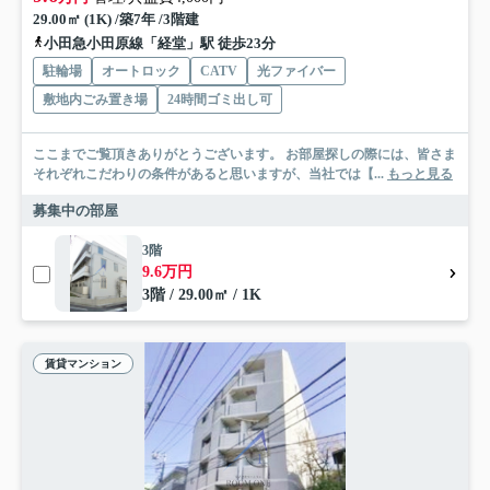
29.00㎡ (1K) /築7年 /3階建
小田急小田原線「経堂」駅 徒歩23分
駐輪場
オートロック
CATV
光ファイバー
敷地内ごみ置き場
24時間ゴミ出し可
ここまでご覧頂きありがとうございます。 お部屋探しの際には、皆さま
それぞれこだわりの条件があると思いますが、当社では【...
もっと見る
募集中の部屋
3階
9.6万円
3階 / 29.00㎡ / 1K
賃貸マンション