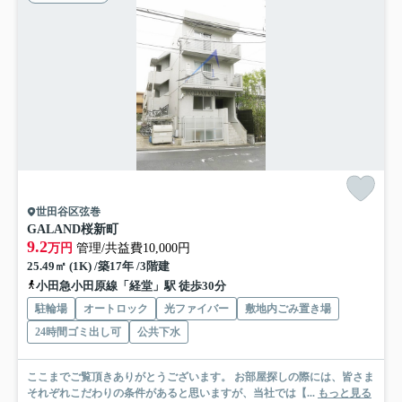
世田谷区弦巻
GALAND桜新町
9.2
万円
管理/共益費10,000円
25.49㎡ (1K) /築17年 /3階建
小田急小田原線「経堂」駅 徒歩30分
駐輪場
オートロック
光ファイバー
敷地内ごみ置き場
24時間ゴミ出し可
公共下水
ここまでご覧頂きありがとうございます。 お部屋探しの際には、皆さま
それぞれこだわりの条件があると思いますが、当社では【...
もっと見る