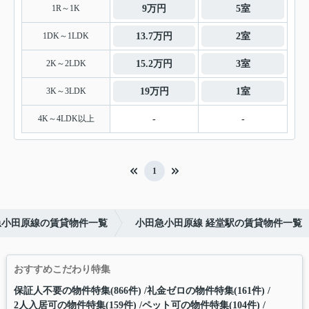
1R～1K
9万円
5室
1DK～1LDK
13.7万円
2室
2K～2LDK
15.2万円
3室
3K～3LDK
19万円
1室
4K～4LDK以上
-
-
1
急小田原線の賃貸物件一覧
小田急小田原線 経堂駅の賃貸物件一覧
おすすめこだわり特集
保証人不要の物件特集(866件)
礼金ゼロの物件特集(161件)
2人入居可の物件特集(159件)
ペット可の物件特集(104件)