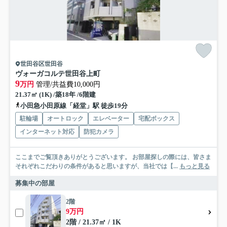
世田谷区世田谷
ヴォーガコルテ世田谷上町
9
万円
管理/共益費10,000円
21.37㎡ (1K) /築18年 /6階建
小田急小田原線「経堂」駅 徒歩19分
駐輪場
オートロック
エレベーター
宅配ボックス
インターネット対応
防犯カメラ
ここまでご覧頂きありがとうございます。 お部屋探しの際には、皆さま
それぞれこだわりの条件があると思いますが、当社では【...
もっと見る
募集中の部屋
2階
9万円
2階 / 21.37㎡ / 1K