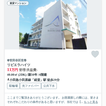
賃貸マンション
世田谷区弦巻
リビエラハイツ
11
万円
管理/共益費-
40.00㎡ (2DK) /築50年 /4階建
小田急小田原線「経堂」駅 徒歩29分
駐輪場
光ファイバー
公共下水
ここまでご覧頂きありがとうございます。 お部屋探しの際には、皆さま
それぞれこだわりの条件があると思いますが、当社では【...
もっと見る