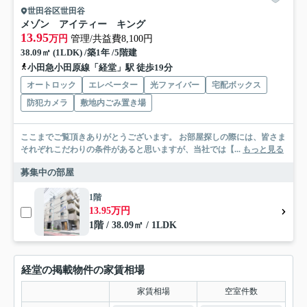
世田谷区世田谷
メゾン アイティー キング
13.95
万円
管理/共益費8,100円
38.09㎡ (1LDK) /築1年 /5階建
小田急小田原線「経堂」駅 徒歩19分
オートロック
エレベーター
光ファイバー
宅配ボックス
防犯カメラ
敷地内ごみ置き場
ここまでご覧頂きありがとうございます。 お部屋探しの際には、皆さま
それぞれこだわりの条件があると思いますが、当社では【...
もっと見る
募集中の部屋
1階
13.95万円
1階 / 38.09㎡ / 1LDK
経堂の掲載物件の家賃相場
家賃相場
空室件数