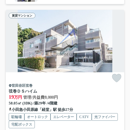
賃貸マンション
世田谷区弦巻
弦巻ＤＳハイム
19
万円
管理/共益費8,000円
58.05㎡ (3DK) /築29年 /4階建
小田急小田原線「経堂」駅 徒歩27分
駐輪場
オートロック
エレベーター
CATV
光ファイバー
宅配ボックス