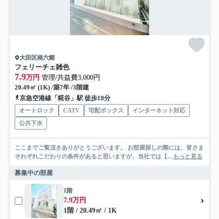
大田区南六郷
フェリーチェ雑色
7.9
万円
管理/共益費3,000円
20.49㎡ (1K) /築7年 /3階建
京急空港線「糀谷」駅 徒歩18分
オートロック
CATV
宅配ボックス
インターネット対応
公共下水
ここまでご覧頂きありがとうございます。 お部屋探しの際には、皆さま
それぞれこだわりの条件があると思いますが、当社では【...
もっと見る
募集中の部屋
1階
7.9万円
1階 / 20.49㎡ / 1K