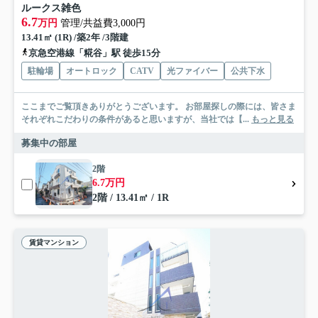
ルークス雑色
6.7
万円
管理/共益費3,000円
13.41㎡ (1R) /築2年 /3階建
京急空港線「糀谷」駅 徒歩15分
駐輪場
オートロック
CATV
光ファイバー
公共下水
ここまでご覧頂きありがとうございます。 お部屋探しの際には、皆さま
それぞれこだわりの条件があると思いますが、当社では【...
もっと見る
募集中の部屋
2階
6.7万円
2階 / 13.41㎡ / 1R
賃貸マンション