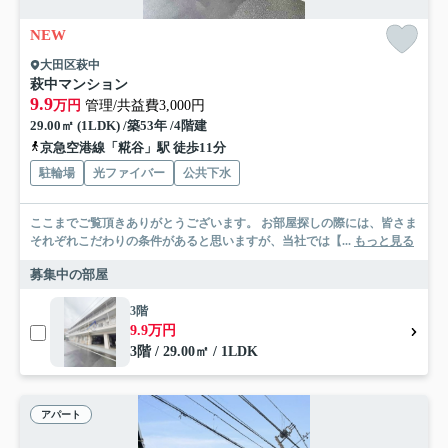
NEW
大田区萩中
萩中マンション
9.9
万円
管理/共益費3,000円
29.00㎡ (1LDK) /築53年 /4階建
京急空港線「糀谷」駅 徒歩11分
駐輪場
光ファイバー
公共下水
ここまでご覧頂きありがとうございます。 お部屋探しの際には、皆さま
それぞれこだわりの条件があると思いますが、当社では【...
もっと見る
募集中の部屋
3階
9.9万円
3階 / 29.00㎡ / 1LDK
アパート