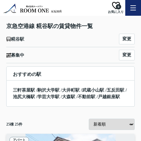
0
お気に入り
京急空港線 糀谷駅の賃貸物件一覧
変更
糀谷駅
変更
募集中
おすすめの駅
三軒茶屋駅
/
駒沢大学駅
/
大井町駅
/
武蔵小山駅
/
五反田駅
/
池尻大橋駅
/
学芸大学駅
/
大森駅
/
不動前駅
/
戸越銀座駅
25
棟
25
件
アパート