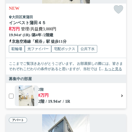
NEW
大田区東蒲田
インベスト蒲田４５
8
万円
管理/共益費3,000円
19.94㎡ (1R) /築4年 /2階建
京急空港線「糀谷」駅 徒歩11分
駐輪場
光ファイバー
宅配ボックス
公共下水
ここまでご覧頂きありがとうございます。 お部屋探しの際には、皆さま
それぞれこだわりの条件があると思いますが、当社では【...
もっと見る
募集中の部屋
2階
8万円
2階 / 19.94㎡ / 1R
アパート