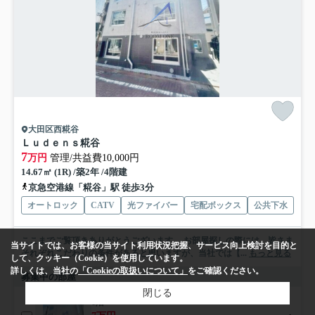
大田区西糀谷
Ｌｕｄｅｎｓ糀谷
7
万円
管理/共益費10,000円
14.67㎡ (1R) /築2年 /4階建
京急空港線「糀谷」駅 徒歩3分
オートロック
CATV
光ファイバー
宅配ボックス
公共下水
ここまでご覧頂きありがとうございます。 お部屋探しの際には、皆さま
当サイトでは、お客様の当サイト利用状況把握、サービス向上検討を目的と
それぞれこだわりの条件があると思いますが、当社では【...
もっと見る
して、クッキー（Cookie）を使用しています。
詳しくは、当社の
「Cookieの取扱いについて」
をご確認ください。
募集中の部屋
閉じる
1階