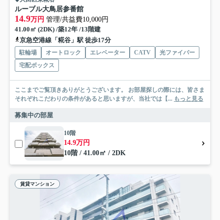
ルーブル大鳥居参番館
14.9
万円
管理/共益費10,000円
41.00㎡ (2DK) /築12年 /13階建
京急空港線「糀谷」駅 徒歩17分
駐輪場
オートロック
エレベーター
CATV
光ファイバー
宅配ボックス
ここまでご覧頂きありがとうございます。 お部屋探しの際には、皆さま
それぞれこだわりの条件があると思いますが、当社では【...
もっと見る
募集中の部屋
10階
14.9万円
10階 / 41.00㎡ / 2DK
賃貸マンション