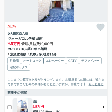
NEW
大田区南六郷
ヴォーガコルテ蒲田南
9.9
万円
管理/共益費10,000円
29.80㎡ (1K) /築11年 /5階建
京急空港線「糀谷」駅 徒歩15分
駐輪場
オートロック
エレベーター
CATV
光ファイバー
宅配ボックス
ここまでご覧頂きありがとうございます。 お部屋探しの際には、皆さま
それぞれこだわりの条件があると思いますが、当社では【...
もっと見る
募集中の部屋
1階
9.9万円
1階 / 29.80㎡ / 1K