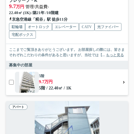
プレサーブ・K
9.7
万円
管理/共益費-
22.40㎡ (1K) /築21年 /10階建
京急空港線「糀谷」駅 徒歩11分
駐輪場
オートロック
エレベーター
CATV
光ファイバー
宅配ボックス
ここまでご覧頂きありがとうございます。 お部屋探しの際には、皆さま
それぞれこだわりの条件があると思いますが、当社では【...
もっと見る
募集中の部屋
5階
9.7万円
5階 / 22.40㎡ / 1K
アパート