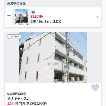
募集中の部屋
2階
13.8万円
2階 / 30.43㎡ / 1LDK
アパート
大田区南蒲田
ＭＪキャッスル
13
万円
管理/共益費3,000円