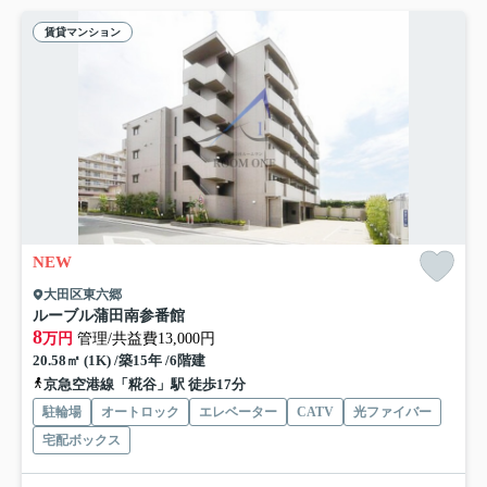
賃貸マンション
NEW
大田区東六郷
ルーブル蒲田南参番館
8
万円
管理/共益費13,000円
20.58㎡ (1K) /築15年 /6階建
京急空港線「糀谷」駅 徒歩17分
駐輪場
オートロック
エレベーター
CATV
光ファイバー
宅配ボックス