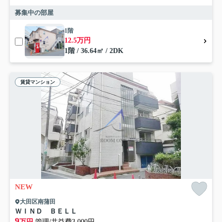
募集中の部屋
1階
12.5万円
1階 / 36.64㎡ / 2DK
賃貸マンション
NEW
大田区南蒲田
ＷＩＮＤ ＢＥＬＬ
9
万円
管理/共益費3,000円