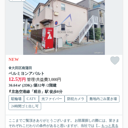
NEW
大田区南蒲田
ベルミヨンアパルト
12.5
万円
管理/共益費3,000円
36.64㎡ (2DK) /築32年 /2階建
京急空港線「糀谷」駅 徒歩8分
駐輪場
CATV
光ファイバー
防犯カメラ
敷地内ごみ置き場
24時間ゴミ出し可
ここまでご覧頂きありがとうございます。 お部屋探しの際には、皆さま
それぞれこだわりの条件があると思いますが、当社では【...
もっと見る