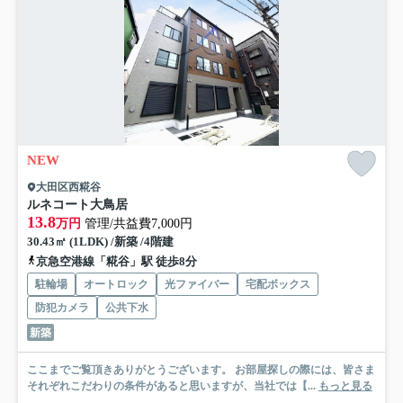
NEW
大田区西糀谷
ルネコート大鳥居
13.8
万円
管理/共益費7,000円
30.43㎡ (1LDK) /新築 /4階建
京急空港線「糀谷」駅 徒歩8分
駐輪場
オートロック
光ファイバー
宅配ボックス
防犯カメラ
公共下水
新築
ここまでご覧頂きありがとうございます。 お部屋探しの際には、皆さま
それぞれこだわりの条件があると思いますが、当社では【...
もっと見る