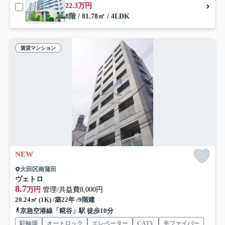
22.3万円
8階 / 81.78㎡ / 4LDK
賃貸マンション
NEW
大田区南蒲田
ヴェトロ
8.7
万円
管理/共益費8,000円
20.24㎡ (1K) /築22年 /9階建
京急空港線「糀谷」駅 徒歩10分
駐輪場
オートロック
エレベーター
CATV
光ファイバー