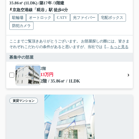
35.86㎡ (1LDK) /築17年 /3階建
京急空港線「糀谷」駅 徒歩4分
駐輪場
オートロック
CATV
光ファイバー
宅配ボックス
防犯カメラ
ここまでご覧頂きありがとうございます。 お部屋探しの際には、皆さま
それぞれこだわりの条件があると思いますが、当社では【...
もっと見る
募集中の部屋
2階
13万円
2階 / 35.86㎡ / 1LDK
賃貸マンション