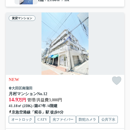
賃貸マンション
NEW
大田区南蒲田
月村マンションNo.12
14.9
万円
管理/共益費3,000円
41.18㎡ (2DK) /築47年 /4階建
京急空港線「糀谷」駅 徒歩9分
オートロック
CATV
光ファイバー
防犯カメラ
公共下水