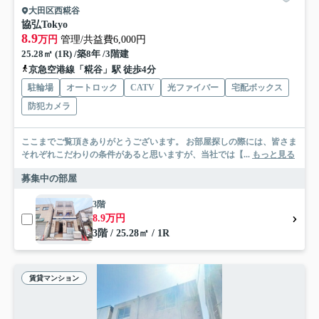
大田区西糀谷
協弘Tokyo
8.9
万円
管理/共益費6,000円
25.28㎡ (1R) /築8年 /3階建
京急空港線「糀谷」駅 徒歩4分
駐輪場
オートロック
CATV
光ファイバー
宅配ボックス
防犯カメラ
ここまでご覧頂きありがとうございます。 お部屋探しの際には、皆さま
それぞれこだわりの条件があると思いますが、当社では【...
もっと見る
募集中の部屋
3階
8.9万円
3階 / 25.28㎡ / 1R
賃貸マンション