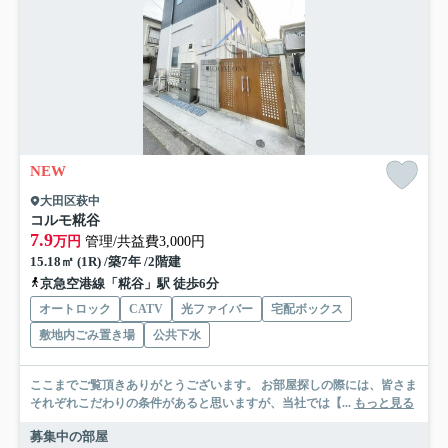
NEW
大田区萩中
コルモ糀谷
7.9
万円
管理/共益費3,000円
15.18㎡ (1R) /築7年 /2階建
京急空港線「糀谷」駅 徒歩6分
オートロック
CATV
光ファイバー
宅配ボックス
敷地内ごみ置き場
公共下水
ここまでご覧頂きありがとうございます。 お部屋探しの際には、皆さま
それぞれこだわりの条件があると思いますが、当社では【...
もっと見る
募集中の部屋