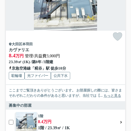
大田区本羽田
カヴァリエ
8.4
万円
管理/共益費3,000円
23.39㎡ (1K) /築8年 /3階建
京急空港線「糀谷」駅 徒歩10分
駐輪場
光ファイバー
公共下水
ここまでご覧頂きありがとうございます。 お部屋探しの際には、皆さま
それぞれこだわりの条件があると思いますが、当社では【...
もっと見る
募集中の部屋
1階
8.4万円
1階 / 23.39㎡ / 1K