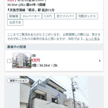
34.34㎡ (2K) /築44年 /3階建
京急空港線「糀谷」駅 徒歩11分
駐輪場
エレベーター
CATV
光ファイバー
宅配ボックス
公共下水
ここまでご覧頂きありがとうございます。 お部屋探しの際には、皆さま
それぞれこだわりの条件があると思いますが、当社では【...
もっと見る
募集中の部屋
2階
9万円
2階 / 34.34㎡ / 2K
賃貸マンション