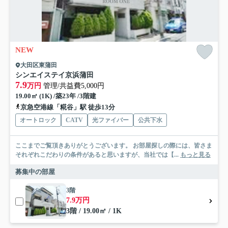
NEW
大田区東蒲田
シンエイステイ京浜蒲田
7.9
万円
管理/共益費5,000円
19.00㎡ (1K) /築23年 /3階建
京急空港線「糀谷」駅 徒歩13分
オートロック
CATV
光ファイバー
公共下水
ここまでご覧頂きありがとうございます。 お部屋探しの際には、皆さま
それぞれこだわりの条件があると思いますが、当社では【...
もっと見る
募集中の部屋
3階
7.9万円
3階 / 19.00㎡ / 1K