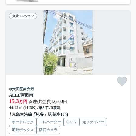
賃貸マンション
大田区南六郷
AELL蒲田南
15.3
万円
管理/共益費12,000円
40.12㎡ (1LDK) /築8年 /6階建
京急空港線「糀谷」駅 徒歩18分
オートロック
エレベーター
CATV
光ファイバー
宅配ボックス
防犯カメラ