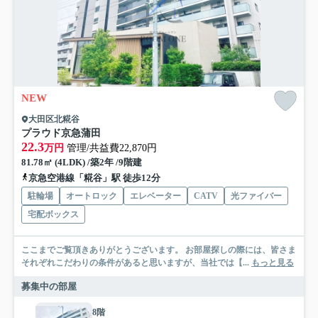
NEW
大田区北糀谷
プラウド京急蒲田
22.3
万円
管理/共益費22,870円
81.78㎡ (4LDK) /築2年 /9階建
京急空港線「糀谷」駅 徒歩12分
駐輪場
オートロック
エレベーター
CATV
光ファイバー
宅配ボックス
ここまでご覧頂きありがとうございます。 お部屋探しの際には、皆さま
それぞれこだわりの条件があると思いますが、当社では【...
もっと見る
募集中の部屋
8階