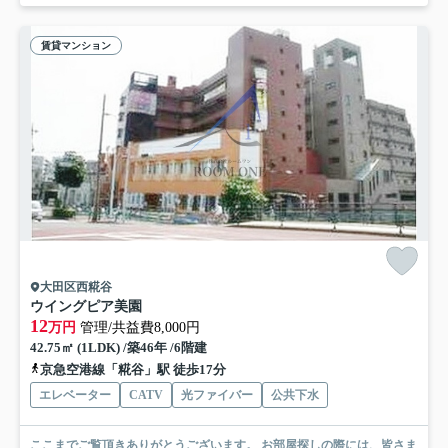
賃貸マンション
大田区西糀谷
ウイングピア美園
12
万円
管理/共益費8,000円
42.75㎡ (1LDK) /築46年 /6階建
京急空港線「糀谷」駅 徒歩17分
エレベーター
CATV
光ファイバー
公共下水
ここまでご覧頂きありがとうございます。 お部屋探しの際には、皆さま