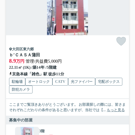
大田区東六郷
ｂ’ＣＡＳＡ蒲田
8.9
万円
管理/共益費5,000円
22.11㎡ (1K) /築14年 /5階建
京急本線「雑色」駅 徒歩11分
駐輪場
オートロック
CATV
光ファイバー
宅配ボックス
防犯カメラ
ここまでご覧頂きありがとうございます。 お部屋探しの際には、皆さま
それぞれこだわりの条件があると思いますが、当社では【...
もっと見る
募集中の部屋
3階