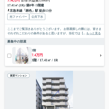
7.4
万円
管理/共益費5,000円
17.41㎡ (1R) /築8年 /3階建
京急本線「雑色」駅 徒歩13分
光ファイバー
公共下水
ここまでご覧頂きありがとうございます。 お部屋探しの際には、皆さま
それぞれこだわりの条件があると思いますが、当社では【...
もっと見る
募集中の部屋
3階
7.4万円
3階 / 17.41㎡ / 1R
賃貸マンション