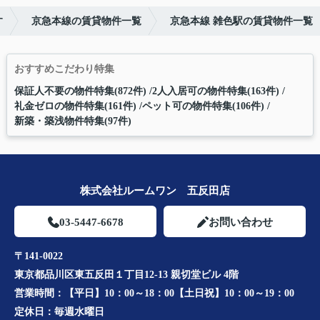
す
京急本線の賃貸物件一覧
京急本線 雑色駅の賃貸物件一覧
おすすめこだわり特集
保証人不要の物件特集(872件)
2人入居可の物件特集(163件)
礼金ゼロの物件特集(161件)
ペット可の物件特集(106件)
新築・築浅物件特集(97件)
株式会社ルームワン 五反田店
03-5447-6678
お問い合わせ
〒141-0022
東京都品川区東五反田１丁目12-13 親切堂ビル 4階
営業時間：
【平日】10：00～18：00【土日祝】10：00～19：00
定休日：
毎週水曜日