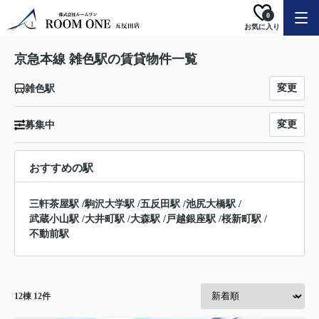
0
お気に入り
京急本線 雑色駅の賃貸物件一覧
変更
雑色駅
変更
募集中
おすすめの駅
三軒茶屋駅
/
駒沢大学駅
/
五反田駅
/
池尻大橋駅
/
武蔵小山駅
/
大井町駅
/
大森駅
/
戸越銀座駅
/
桜新町駅
/
不動前駅
12
棟
12
件