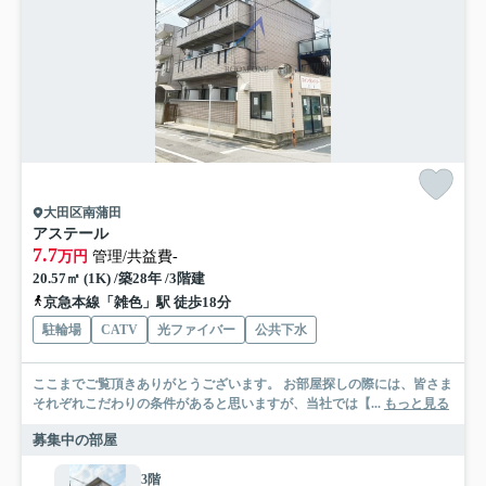
大田区南蒲田
アステール
7.7
万円
管理/共益費-
20.57㎡ (1K) /築28年 /3階建
京急本線「雑色」駅 徒歩18分
駐輪場
CATV
光ファイバー
公共下水
ここまでご覧頂きありがとうございます。 お部屋探しの際には、皆さま
それぞれこだわりの条件があると思いますが、当社では【...
もっと見る
募集中の部屋
3階