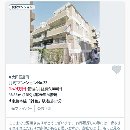
賃貸マンション
大田区蒲田
月村マンションNo.22
15.9
万円
管理/共益費3,000円
38.88㎡ (2DK) /築29年 /4階建
京急本線「雑色」駅 徒歩17分
光ファイバー
公共下水
ここまでご覧頂きありがとうございます。 お部屋探しの際には、皆さま
それぞれこだわりの条件があると思いますが、当社では【...
もっと見る