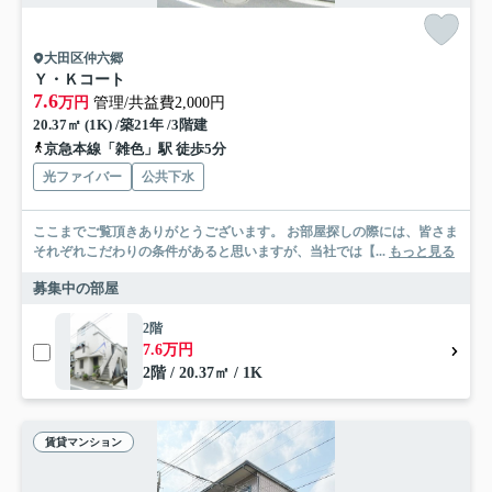
大田区仲六郷
Ｙ・Ｋコート
7.6
万円
管理/共益費2,000円
20.37㎡ (1K) /築21年 /3階建
京急本線「雑色」駅 徒歩5分
光ファイバー
公共下水
ここまでご覧頂きありがとうございます。 お部屋探しの際には、皆さま
それぞれこだわりの条件があると思いますが、当社では【...
もっと見る
募集中の部屋
2階
7.6万円
2階 / 20.37㎡ / 1K
賃貸マンション