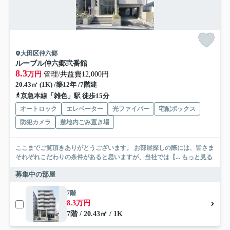
大田区仲六郷
ルーブル仲六郷弐番館
8.3
万円
管理/共益費12,000円
20.43㎡ (1K) /築12年 /7階建
京急本線「雑色」駅 徒歩15分
オートロック
エレベーター
光ファイバー
宅配ボックス
防犯カメラ
敷地内ごみ置き場
ここまでご覧頂きありがとうございます。 お部屋探しの際には、皆さま
それぞれこだわりの条件があると思いますが、当社では【...
もっと見る
募集中の部屋
7階
8.3万円
7階 / 20.43㎡ / 1K