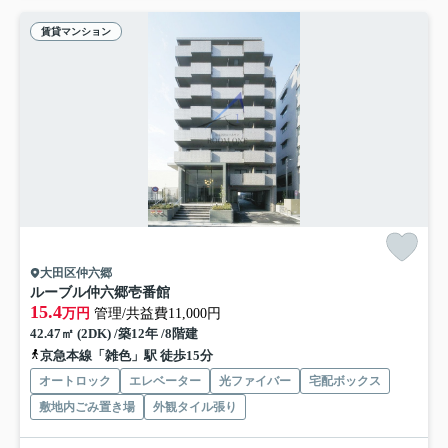
賃貸マンション
大田区仲六郷
ルーブル仲六郷壱番館
15.4
万円
管理/共益費11,000円
42.47㎡ (2DK) /築12年 /8階建
京急本線「雑色」駅 徒歩15分
オートロック
エレベーター
光ファイバー
宅配ボックス
敷地内ごみ置き場
外観タイル張り