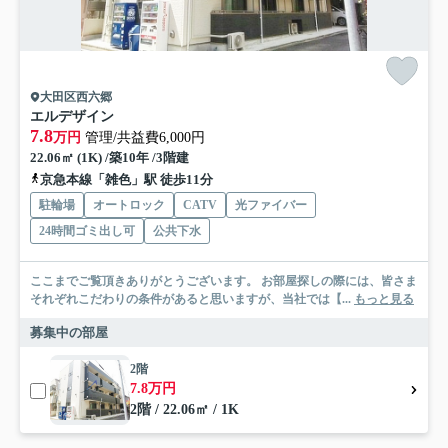
大田区西六郷
エルデザイン
7.8
万円
管理/共益費6,000円
22.06㎡ (1K) /築10年 /3階建
京急本線「雑色」駅 徒歩11分
駐輪場
オートロック
CATV
光ファイバー
24時間ゴミ出し可
公共下水
ここまでご覧頂きありがとうございます。 お部屋探しの際には、皆さま
それぞれこだわりの条件があると思いますが、当社では【...
もっと見る
募集中の部屋
2階
7.8万円
2階 / 22.06㎡ / 1K