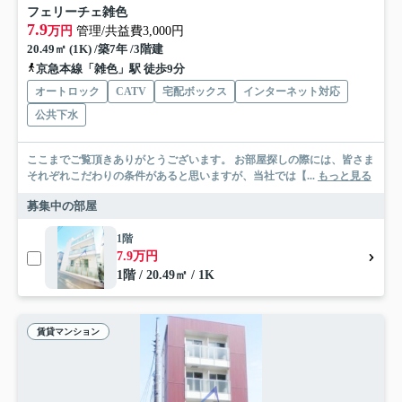
フェリーチェ雑色
7.9
万円
管理/共益費3,000円
20.49㎡ (1K) /築7年 /3階建
京急本線「雑色」駅 徒歩9分
オートロック
CATV
宅配ボックス
インターネット対応
公共下水
ここまでご覧頂きありがとうございます。 お部屋探しの際には、皆さま
それぞれこだわりの条件があると思いますが、当社では【...
もっと見る
募集中の部屋
1階
7.9万円
1階 / 20.49㎡ / 1K
賃貸マンション