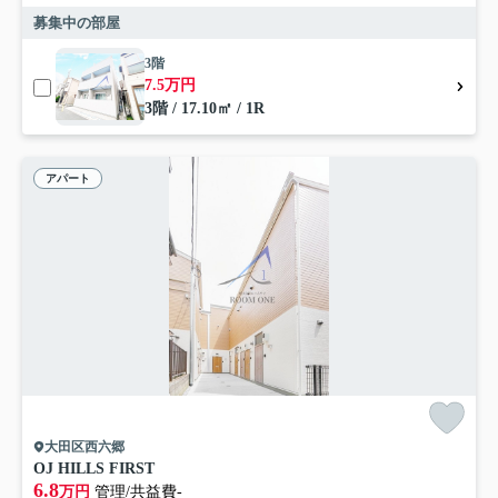
募集中の部屋
3階
7.5万円
3階 / 17.10㎡ / 1R
アパート
大田区西六郷
OJ HILLS FIRST
6.8
万円
管理/共益費-