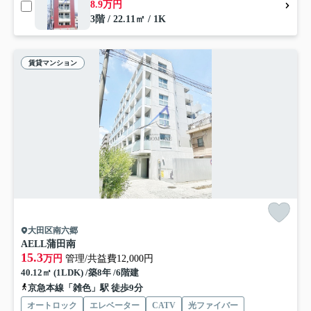
8.9万円
3階 / 22.11㎡ / 1K
賃貸マンション
大田区南六郷
AELL蒲田南
15.3
万円
管理/共益費12,000円
40.12㎡ (1LDK) /築8年 /6階建
京急本線「雑色」駅 徒歩9分
オートロック
エレベーター
CATV
光ファイバー