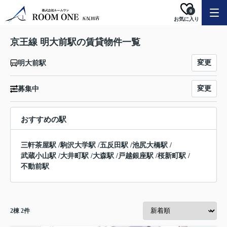
0
お気に入り
京王線 明大前駅の賃貸物件一覧
変更
明大前駅
変更
募集中
おすすめの駅
三軒茶屋駅
/
駒沢大学駅
/
五反田駅
/
池尻大橋駅
/
武蔵小山駅
/
大井町駅
/
大森駅
/
戸越銀座駅
/
桜新町駅
/
不動前駅
2
棟
2
件