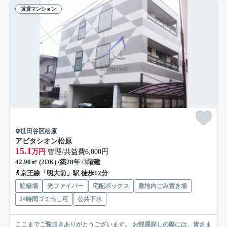
賃貸マンション
世田谷区松原
アビタシオン松原
15.1
万円
管理/共益費6,000円
42.90㎡ (2DK) /築28年 /3階建
京王線「明大前」駅 徒歩12分
駐輪場
光ファイバー
宅配ボックス
敷地内ごみ置き場
24時間ゴミ出し可
公共下水
ここまでご覧頂きありがとうございます。 お部屋探しの際には、皆さま