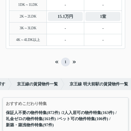
1DK～1LDK
-
-
2K～2LDK
15.1万円
1室
3K～3LDK
-
-
4K～4LDK以上
-
-
1
探す
京王線の賃貸物件一覧
京王線 明大前駅の賃貸物件一覧
おすすめこだわり特集
保証人不要の物件特集(872件)
2人入居可の物件特集(163件)
礼金ゼロの物件特集(161件)
ペット可の物件特集(106件)
新築・築浅物件特集(97件)