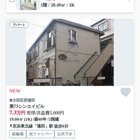
1階 / 20.49㎡ / 1K
アパート
NEW
大田区西蒲田
第73シンエイビル
7.3
万円
管理/共益費5,000円
19.00㎡ (1K) /築40年 /2階建
京浜東北線「蒲田」駅 徒歩6分
駐輪場
光ファイバー
公共下水