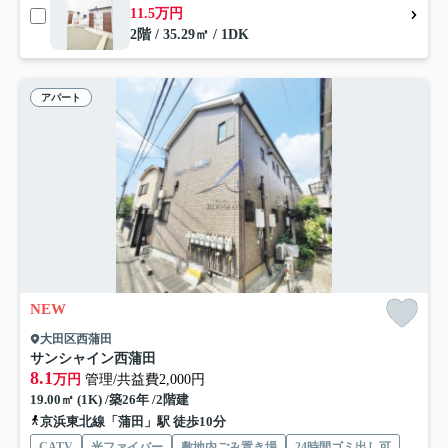
11.5万円
2階 / 35.29㎡ / 1DK
アパート
NEW
大田区西蒲田
サンシャイン西蒲田
8.1
万円
管理/共益費2,000円
19.00㎡ (1K) /築26年 /2階建
京浜東北線「蒲田」駅 徒歩10分
CATV
光ファイバー
敷地内ごみ置き場
24時間ゴミ出し可