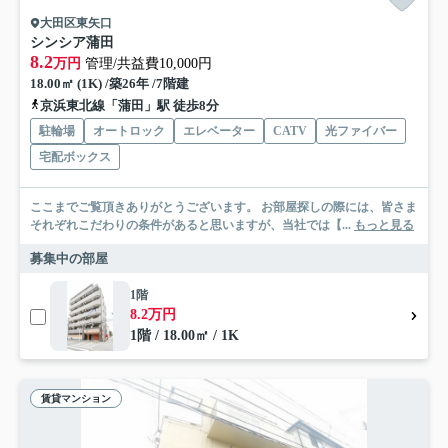
大田区東矢口
シンシア蒲田
8.2
万円
管理/共益費10,000円
18.00㎡ (1K) /築26年 /7階建
京浜東北線「蒲田」駅 徒歩8分
駐輪場
オートロック
エレベーター
CATV
光ファイバー
宅配ボックス
ここまでご覧頂きありがとうございます。 お部屋探しの際には、皆さま
それぞれこだわりの条件があると思いますが、当社では【...
もっと見る
募集中の部屋
1階
8.2万円
1階 / 18.00㎡ / 1K
賃貸マンション