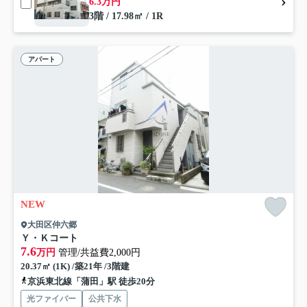
6.3万円
3階 / 17.98㎡ / 1R
アパート
NEW
大田区仲六郷
Ｙ・Ｋコート
7.6
万円
管理/共益費2,000円
20.37㎡ (1K) /築21年 /3階建
京浜東北線「蒲田」駅 徒歩20分
光ファイバー
公共下水