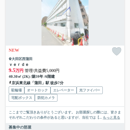
NEW
大田区西蒲田
ｖｅｒｄｅ
9.5
万円
管理/共益費5,000円
40.30㎡ (2K) /築59年 /6階建
京浜東北線「蒲田」駅 徒歩7分
駐輪場
オートロック
エレベーター
光ファイバー
宅配ボックス
防犯カメラ
ここまでご覧頂きありがとうございます。 お部屋探しの際には、皆さま
それぞれこだわりの条件があると思いますが、当社では【...
もっと見る
募集中の部屋