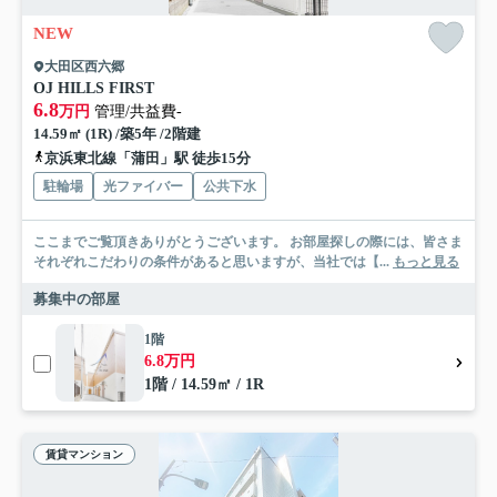
NEW
大田区西六郷
OJ HILLS FIRST
6.8
万円
管理/共益費-
14.59㎡ (1R) /築5年 /2階建
京浜東北線「蒲田」駅 徒歩15分
駐輪場
光ファイバー
公共下水
ここまでご覧頂きありがとうございます。 お部屋探しの際には、皆さま
それぞれこだわりの条件があると思いますが、当社では【...
もっと見る
募集中の部屋
1階
6.8万円
1階 / 14.59㎡ / 1R
賃貸マンション