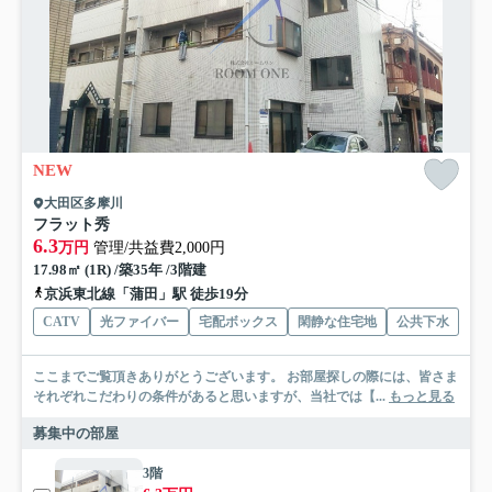
NEW
大田区多摩川
フラット秀
6.3
万円
管理/共益費2,000円
17.98㎡ (1R) /築35年 /3階建
京浜東北線「蒲田」駅 徒歩19分
CATV
光ファイバー
宅配ボックス
閑静な住宅地
公共下水
ここまでご覧頂きありがとうございます。 お部屋探しの際には、皆さま
それぞれこだわりの条件があると思いますが、当社では【...
もっと見る
募集中の部屋
3階