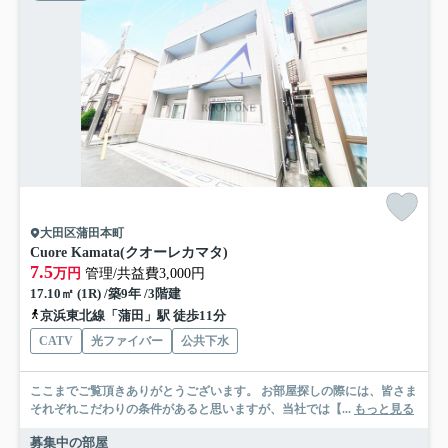
大田区蒲田本町
Cuore Kamata(クオーレカマタ)
7.5
万円
管理/共益費3,000円
17.10㎡ (1R) /築9年 /3階建
京浜東北線「蒲田」駅 徒歩11分
CATV
光ファイバー
公共下水
ここまでご覧頂きありがとうございます。 お部屋探しの際には、皆さま
それぞれこだわりの条件があると思いますが、当社では【...
もっと見る
募集中の部屋