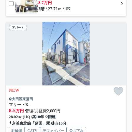
8.7万円
3階 / 27.72㎡ / 1K
アパート
NEW
大田区東蒲田
マリー・K
8.5
万円
管理/共益費2,000円
28.02㎡ (1K) /築10年 /2階建
京浜東北線「蒲田」駅 徒歩15分
駐輪場
CATV
光ファイバー
公共下水