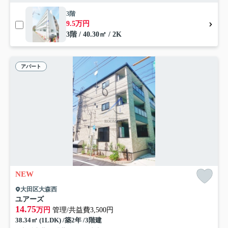
3階
9.5万円
3階 / 40.30㎡ / 2K
アパート
NEW
大田区大森西
ユアーズ
14.75
万円
管理/共益費3,500円
38.34㎡ (1LDK) /築2年 /3階建