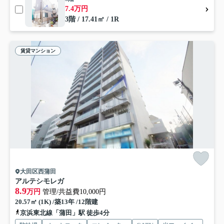
7.4万円
3階 / 17.41㎡ / 1R
賃貸マンション
大田区西蒲田
アルテシモレガ
8.9
万円
管理/共益費10,000円
20.57㎡ (1K) /築13年 /12階建
京浜東北線「蒲田」駅 徒歩4分