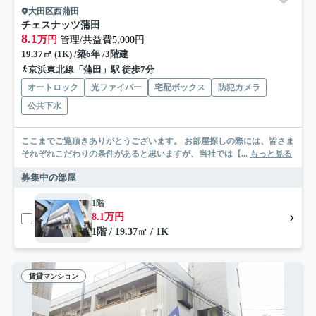
大田区西蒲田
チェスナッツ蒲田
8.1
万円
管理/共益費5,000円
19.37㎡ (1K) /築6年 /3階建
京浜東北線「蒲田」駅 徒歩7分
オートロック
光ファイバー
宅配ボックス
防犯カメラ
公共下水
ここまでご覧頂きありがとうございます。 お部屋探しの際には、皆さま
それぞれこだわりの条件があると思いますが、当社では【...
もっと見る
募集中の部屋
1階
8.1万円
1階 / 19.37㎡ / 1K
賃貸マンション