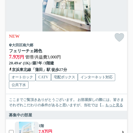
NEW
大田区南六郷
フェリーチェ雑色
7.9
万円
管理/共益費3,000円
20.49㎡ (1K) /築7年 /3階建
京浜東北線「蒲田」駅 徒歩27分
オートロック
CATV
宅配ボックス
インターネット対応
公共下水
ここまでご覧頂きありがとうございます。 お部屋探しの際には、皆さま
それぞれこだわりの条件があると思いますが、当社では【...
もっと見る
募集中の部屋
1階
7.9万円