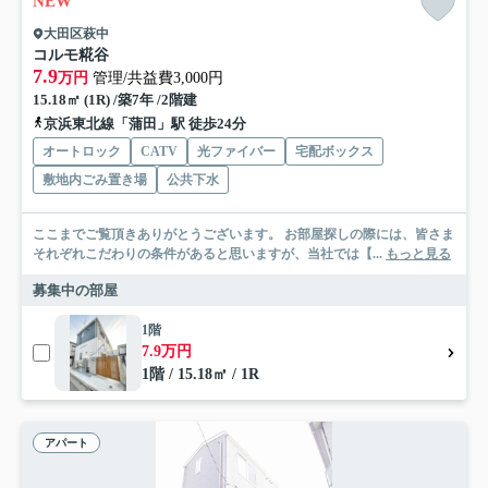
NEW
大田区萩中
コルモ糀谷
7.9
万円
管理/共益費3,000円
15.18㎡ (1R) /築7年 /2階建
京浜東北線「蒲田」駅 徒歩24分
オートロック
CATV
光ファイバー
宅配ボックス
敷地内ごみ置き場
公共下水
ここまでご覧頂きありがとうございます。 お部屋探しの際には、皆さま
それぞれこだわりの条件があると思いますが、当社では【...
もっと見る
募集中の部屋
1階
7.9万円
1階 / 15.18㎡ / 1R
アパート