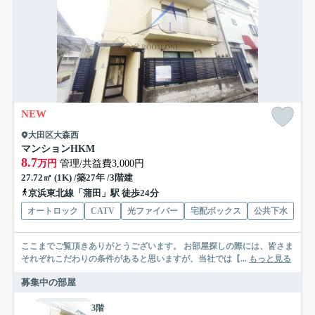
NEW
大田区大森西
マンションHKM
8.7
万円
管理/共益費3,000円
27.72㎡ (1K) /築27年 /3階建
京浜東北線「蒲田」駅 徒歩24分
オートロック
CATV
光ファイバー
宅配ボックス
公共下水
ここまでご覧頂きありがとうございます。 お部屋探しの際には、皆さま
それぞれこだわりの条件があると思いますが、当社では【...
もっと見る
募集中の部屋
3階