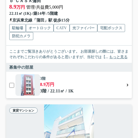
ｂ’ＣＡＳＡ蒲田
8.9
万円
管理/共益費5,000円
22.11㎡ (1K) /築14年 /5階建
京浜東北線「蒲田」駅 徒歩15分
駐輪場
オートロック
CATV
光ファイバー
宅配ボックス
防犯カメラ
ここまでご覧頂きありがとうございます。 お部屋探しの際には、皆さま
それぞれこだわりの条件があると思いますが、当社では【...
もっと見る
募集中の部屋
3階
8.9万円
3階 / 22.11㎡ / 1K
賃貸マンション