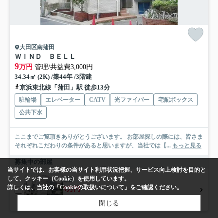
大田区南蒲田
ＷＩＮＤ ＢＥＬＬ
9
万円
管理/共益費3,000円
34.34㎡ (2K) /築44年 /3階建
京浜東北線「蒲田」駅 徒歩13分
駐輪場
エレベーター
CATV
光ファイバー
宅配ボックス
公共下水
ここまでご覧頂きありがとうございます。 お部屋探しの際には、皆さま
それぞれこだわりの条件があると思いますが、当社では【...
もっと見る
募集中の部屋
当サイトでは、お客様の当サイト利用状況把握、サービス向上検討を目的と
して、クッキー（Cookie）を使用しています。
2階
詳しくは、当社の
「Cookieの取扱いについて」
をご確認ください。
9万円
2階 / 34.34㎡ / 2K
閉じる