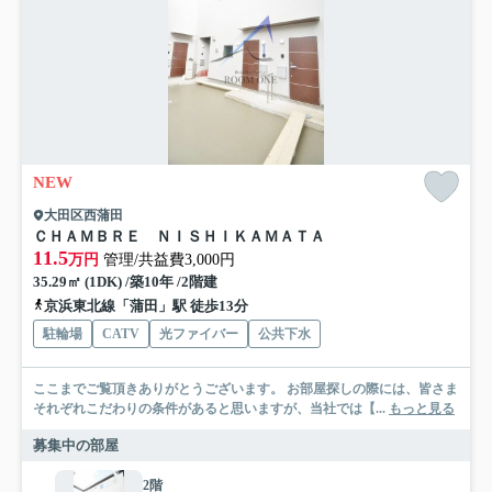
NEW
大田区西蒲田
ＣＨＡＭＢＲＥ ＮＩＳＨＩＫＡＭＡＴＡ
11.5
万円
管理/共益費3,000円
35.29㎡ (1DK) /築10年 /2階建
京浜東北線「蒲田」駅 徒歩13分
駐輪場
CATV
光ファイバー
公共下水
ここまでご覧頂きありがとうございます。 お部屋探しの際には、皆さま
それぞれこだわりの条件があると思いますが、当社では【...
もっと見る
募集中の部屋
2階