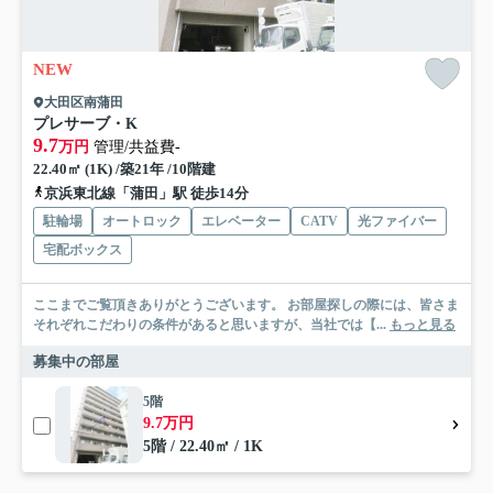
NEW
大田区南蒲田
プレサーブ・K
9.7
万円
管理/共益費-
22.40㎡ (1K) /築21年 /10階建
京浜東北線「蒲田」駅 徒歩14分
駐輪場
オートロック
エレベーター
CATV
光ファイバー
宅配ボックス
ここまでご覧頂きありがとうございます。 お部屋探しの際には、皆さま
それぞれこだわりの条件があると思いますが、当社では【...
もっと見る
募集中の部屋
5階
9.7万円
5階 / 22.40㎡ / 1K