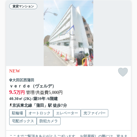
賃貸マンション
NEW
大田区西蒲田
ｖｅｒｄｅ（ヴェルデ）
9.5
万円
管理/共益費5,000円
40.30㎡ (2K) /築59年 /6階建
京浜東北線「蒲田」駅 徒歩7分
駐輪場
オートロック
エレベーター
光ファイバー
宅配ボックス
防犯カメラ
ここまでご覧頂きありがとうございます。 お部屋探しの際には、皆さま