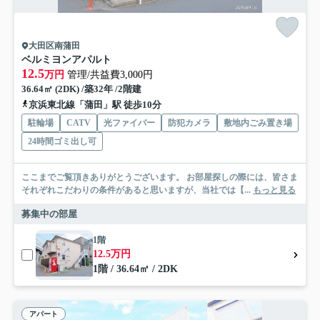
大田区南蒲田
ベルミヨンアパルト
12.5
万円
管理/共益費3,000円
36.64㎡ (2DK) /築32年 /2階建
京浜東北線「蒲田」駅 徒歩10分
駐輪場
CATV
光ファイバー
防犯カメラ
敷地内ごみ置き場
24時間ゴミ出し可
ここまでご覧頂きありがとうございます。 お部屋探しの際には、皆さま
それぞれこだわりの条件があると思いますが、当社では【...
もっと見る
募集中の部屋
1階
12.5万円
1階 / 36.64㎡ / 2DK
アパート