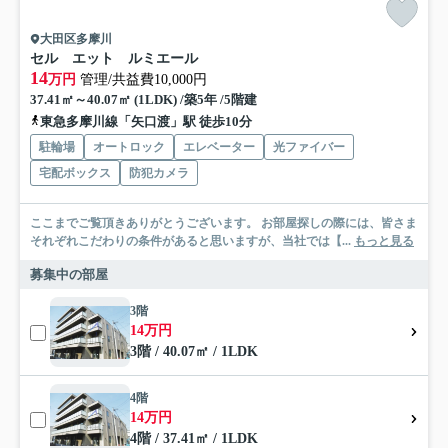
大田区多摩川
セル エット ルミエール
14
万円
管理/共益費10,000円
37.41㎡～40.07㎡ (1LDK) /築5年 /5階建
東急多摩川線「矢口渡」駅 徒歩10分
駐輪場
オートロック
エレベーター
光ファイバー
宅配ボックス
防犯カメラ
ここまでご覧頂きありがとうございます。 お部屋探しの際には、皆さま
それぞれこだわりの条件があると思いますが、当社では【...
もっと見る
募集中の部屋
3階
14万円
3階 / 40.07㎡ / 1LDK
4階
14万円
4階 / 37.41㎡ / 1LDK