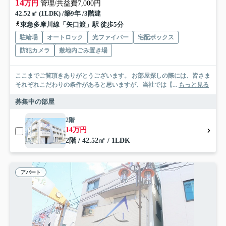
14
万円
管理/共益費7,000円
42.52㎡ (1LDK) /築9年 /3階建
東急多摩川線「矢口渡」駅 徒歩5分
駐輪場
オートロック
光ファイバー
宅配ボックス
防犯カメラ
敷地内ごみ置き場
ここまでご覧頂きありがとうございます。 お部屋探しの際には、皆さま
それぞれこだわりの条件があると思いますが、当社では【...
もっと見る
募集中の部屋
2階
14万円
2階 / 42.52㎡ / 1LDK
アパート