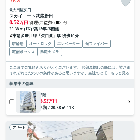
NEW
大田区矢口
スカイコート武蔵新田
8.52
万円
管理/共益費6,800円
20.38㎡ (1K) /築15年 /6階建
東急多摩川線「矢口渡」駅 徒歩10分
駐輪場
オートロック
エレベーター
光ファイバー
宅配ボックス
防犯カメラ
ここまでご覧頂きありがとうございます。 お部屋探しの際には、皆さま
それぞれこだわりの条件があると思いますが、当社では【...
もっと見る
募集中の部屋
5階
8.52万円
5階 / 20.38㎡ / 1K
アパート