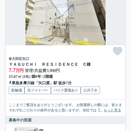
大田区矢口
ＹＡＧＵＣＨＩ ＲＥＳＩＤＥＮＣＥ Ｃ棟
7.7
万円
管理/共益費3,000円
25.67㎡ (1R) /築9年 /2階建
東急多摩川線「矢口渡」駅 徒歩7分
駐輪場
光ファイバー
バイク置場あり
公共下水
ここまでご覧頂きありがとうございます。 お部屋探しの際には、皆さま
それぞれこだわりの条件があると思いますが、当社では【...
もっと見る
募集中の部屋
2階