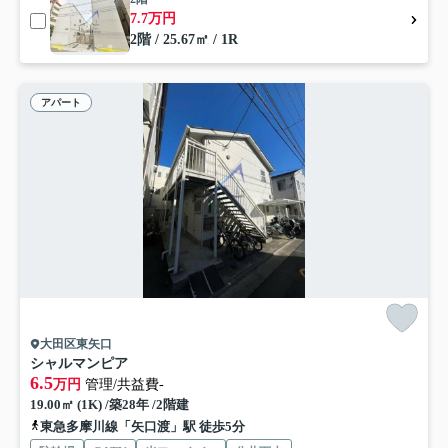
7.7万円
2階 / 25.67㎡ / 1R
アパート
大田区東矢口
シャルマンピア
6.5
万円
管理/共益費-
19.00㎡ (1K) /築28年 /2階建
東急多摩川線「矢口渡」駅 徒歩5分