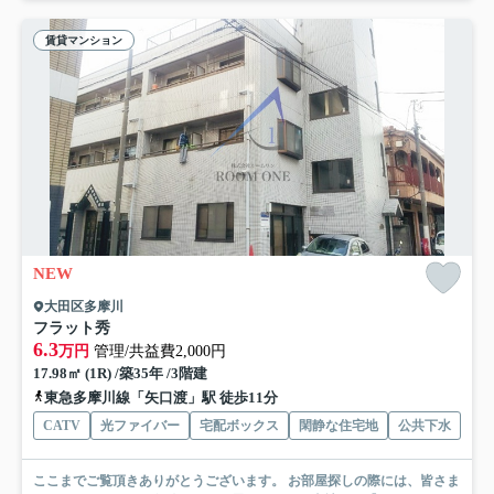
賃貸マンション
NEW
大田区多摩川
フラット秀
6.3
万円
管理/共益費2,000円
17.98㎡ (1R) /築35年 /3階建
東急多摩川線「矢口渡」駅 徒歩11分
CATV
光ファイバー
宅配ボックス
閑静な住宅地
公共下水
ここまでご覧頂きありがとうございます。 お部屋探しの際には、皆さま