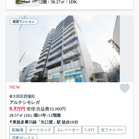
2階 / 30.27㎡ / 1DK
賃貸マンション
NEW
大田区西蒲田
アルテシモレガ
8.9
万円
管理/共益費10,000円
20.57㎡ (1K) /築13年 /12階建
東急多摩川線「矢口渡」駅 徒歩18分
駐輪場
オートロック
エレベーター
CATV
光ファイバー
宅配ボックス