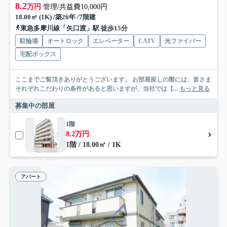
8.2
万円
管理/共益費10,000円
18.00㎡ (1K) /築26年 /7階建
東急多摩川線「矢口渡」駅 徒歩15分
駐輪場
オートロック
エレベーター
CATV
光ファイバー
宅配ボックス
ここまでご覧頂きありがとうございます。 お部屋探しの際には、皆さま
それぞれこだわりの条件があると思いますが、当社では【...
もっと見る
募集中の部屋
1階
8.2万円
1階 / 18.00㎡ / 1K
アパート