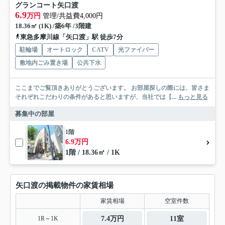
グランコート矢口渡
6.9
万円
管理/共益費4,000円
18.36㎡ (1K) /築6年 /3階建
東急多摩川線「矢口渡」駅 徒歩7分
駐輪場
オートロック
CATV
光ファイバー
敷地内ごみ置き場
公共下水
ここまでご覧頂きありがとうございます。 お部屋探しの際には、皆さま
それぞれこだわりの条件があると思いますが、当社では【...
もっと見る
募集中の部屋
1階
6.9万円
1階 / 18.36㎡ / 1K
矢口渡の掲載物件の家賃相場
家賃相場
空室件数
1R～1K
7.4万円
11室