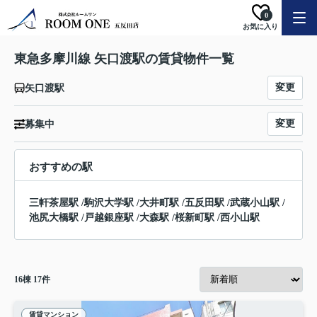
0
お気に入り
東急多摩川線 矢口渡駅の賃貸物件一覧
変更
矢口渡駅
変更
募集中
おすすめの駅
三軒茶屋駅
/
駒沢大学駅
/
大井町駅
/
五反田駅
/
武蔵小山駅
/
池尻大橋駅
/
戸越銀座駅
/
大森駅
/
桜新町駅
/
西小山駅
16
棟
17
件
賃貸マンション