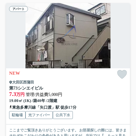
アパート
NEW
大田区西蒲田
第73シンエイビル
7.3
万円
管理/共益費5,000円
19.00㎡ (1K) /築40年 /2階建
東急多摩川線「矢口渡」駅 徒歩17分
駐輪場
光ファイバー
公共下水
ここまでご覧頂きありがとうございます。 お部屋探しの際には、皆さま
それぞれこだわりの条件があると思いますが、当社では【...
もっと見る