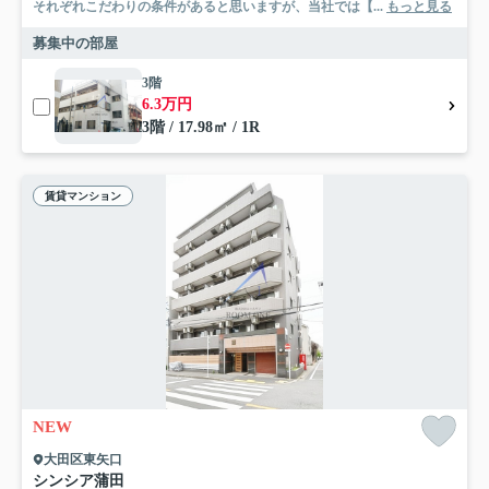
それぞれこだわりの条件があると思いますが、当社では【...
もっと見る
募集中の部屋
3階
6.3万円
3階 / 17.98㎡ / 1R
賃貸マンション
NEW
大田区東矢口
シンシア蒲田