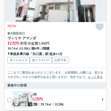
NEW
大田区矢口
ヴィリヤ アマンダ
12
万円
管理/共益費3,000円
39.74㎡ (1LDK) /築6年 /3階建
東急多摩川線「矢口渡」駅 徒歩11分
オートロック
光ファイバー
公共下水
ここまでご覧頂きありがとうございます。 お部屋探しの際には、皆さま
それぞれこだわりの条件があると思いますが、当社では【...
もっと見る
募集中の部屋
2階
12万円
2階 / 39.74㎡ / 1LDK