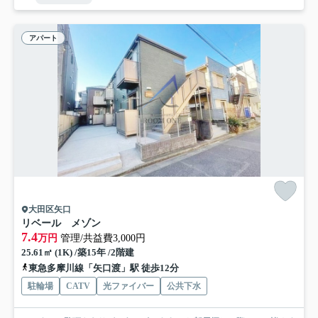
アパート
大田区矢口
リベール メゾン
7.4
万円
管理/共益費3,000円
25.61㎡ (1K) /築15年 /2階建
東急多摩川線「矢口渡」駅 徒歩12分
駐輪場
CATV
光ファイバー
公共下水