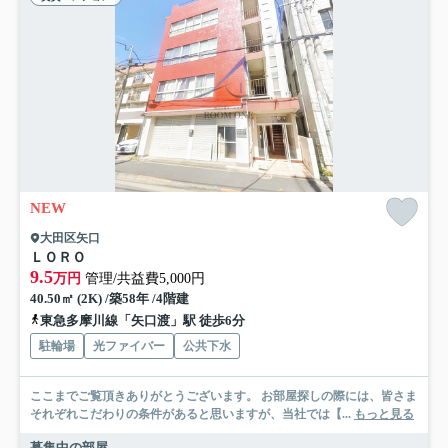
NEW
大田区矢口
ＬＯＲＯ
9.5
万円
管理/共益費5,000円
40.50㎡ (2K) /築58年 /4階建
東急多摩川線「矢口渡」駅 徒歩6分
駐輪場
光ファイバー
公共下水
ここまでご覧頂きありがとうございます。 お部屋探しの際には、皆さま
それぞれこだわりの条件があると思いますが、当社では【...
もっと見る
募集中の部屋