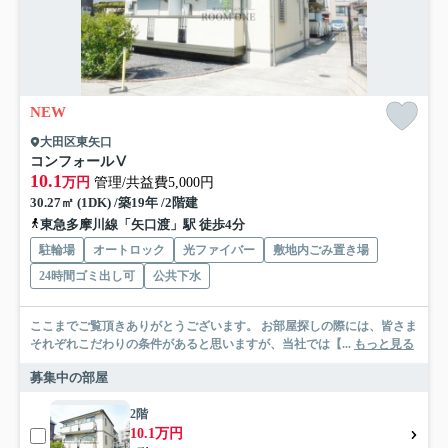
NEW
大田区東矢口
コンフォールⅤ
10.1
万円
管理/共益費5,000円
30.27㎡ (1DK) /築19年 /2階建
東急多摩川線「矢口渡」駅 徒歩4分
駐輪場
オートロック
光ファイバー
敷地内ごみ置き場
24時間ゴミ出し可
公共下水
ここまでご覧頂きありがとうございます。 お部屋探しの際には、皆さま
それぞれこだわりの条件があると思いますが、当社では【...
もっと見る
募集中の部屋
2階
10.1万円