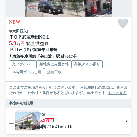
NEW
大田区矢口
ＴＯＰ武蔵新田NO１
5.9
万円
管理/共益費-
16.41㎡ (1R) /築38年 /4階建
東急多摩川線「矢口渡」駅 徒歩13分
光ファイバー
敷地内ごみ置き場
外観タイル張り
24時間ゴミ出し可
公共下水
ここまでご覧頂きありがとうございます。 お部屋探しの際には、皆さま
それぞれこだわりの条件があると思いますが、当社では【...
もっと見る
募集中の部屋
4階
5.9万円
4階 / 16.41㎡ / 1R