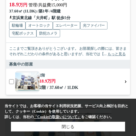
18.9
万円
管理/共益費15,000円
37.60㎡ (1LDK) /築1年 /4階建
京浜東北線「大井町」駅 徒歩5分
駐輪場
オートロック
エレベーター
光ファイバー
宅配ボックス
防犯カメラ
ここまでご覧頂きありがとうございます。 お部屋探しの際には、皆さま
それぞれこだわりの条件があると思いますが、当社では【...
もっと見る
募集中の部屋
2階
18.9万円
2階 / 37.60㎡ / 1LDK
当サイトでは、お客様の当サイト利用状況把握、サービス向上検討を目的と
アパート
して、クッキー（Cookie）を使用しています。
詳しくは、当社の
「Cookieの取扱いについて」
をご確認ください。
閉じる