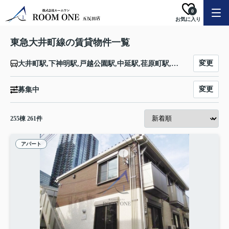
0
お気に入り
東急大井町線の賃貸物件一覧
変更
大井町駅,下神明駅,戸越公園駅,中延駅,荏原町駅,旗の台駅,北千束駅,大岡山駅,緑が丘駅,自由が丘駅,九品仏駅,尾山台駅,等々力駅,上野毛駅,二子玉川駅,二子新地駅,高津駅,武蔵溝ノ口駅
変更
募集中
255
棟
261
件
アパート