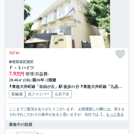
NEW
世田谷区深沢
Ｆ－１ハイツ
7.9
万円
管理/共益費-
20.46㎡ (1R) /築36年 /2階建
東急大井町線「自由が丘」駅 徒歩21分
東急大井町線「九品仏」駅 徒歩23分
駐輪場
光ファイバー
公共下水
ここまでご覧頂きありがとうございます。 お部屋探しの際には、皆さま
それぞれこだわりの条件があると思いますが、当社では【...
もっと見る
募集中の部屋