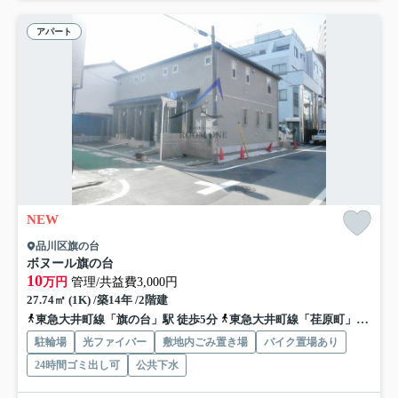
アパート
NEW
品川区旗の台
ボヌール旗の台
10
万円
管理/共益費3,000円
27.74㎡ (1K) /築14年 /2階建
東急大井町線「旗の台」駅 徒歩5分
東急大井町線「荏原町」駅 徒歩9分
駐輪場
光ファイバー
敷地内ごみ置き場
バイク置場あり
24時間ゴミ出し可
公共下水