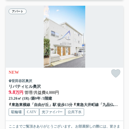
アパート
NEW
世田谷区奥沢
リバティヒル奥沢
9.8
万円
管理/共益費4,000円
23.26㎡ (1R) /築9年 /3階建
東急東横線「自由が丘」駅 徒歩13分
東急大井町線「九品仏」駅 徒歩4分
駐輪場
CATV
光ファイバー
公共下水
ここまでご覧頂きありがとうございます。 お部屋探しの際には、皆さま