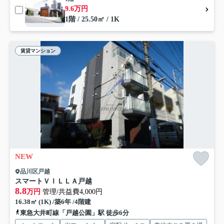
9.6万円
1階 / 25.50㎡ / 1K
賃貸マンション
NEW
品川区戸越
スマートＶＩＬＬＡ戸越
8.8
万円
管理/共益費4,000円
16.38㎡ (1K) /築6年 /4階建
東急大井町線「戸越公園」駅 徒歩6分