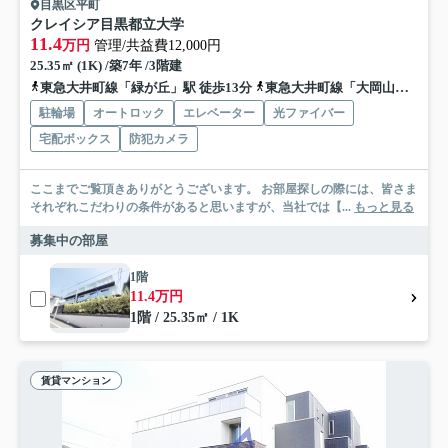
目黒区平町
クレイシア目黒都立大学
11.4
万円
管理/共益費12,000円
25.35㎡ (1K) /築7年 /3階建
東急大井町線「緑が丘」駅 徒歩13分
東急大井町線「大岡山」駅 徒歩14分
駐輪場
オートロック
エレベーター
光ファイバー
宅配ボックス
防犯カメラ
ここまでご覧頂きありがとうございます。 お部屋探しの際には、皆さま
それぞれこだわりの条件があると思いますが、当社では【...
もっと見る
募集中の部屋
1階
11.4万円
1階 / 25.35㎡ / 1K
賃貸マンション