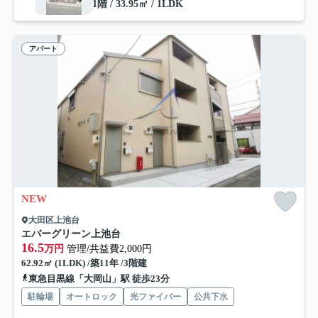
1階 / 33.95㎡ / 1LDK
アパート
NEW
大田区上池台
エバーグリーン上池台
16.5
万円
管理/共益費2,000円
62.92㎡ (1LDK) /築11年 /3階建
東急目黒線「大岡山」駅 徒歩23分
駐輪場
オートロック
光ファイバー
公共下水