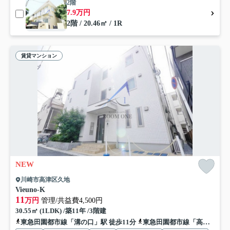
2階
7.9万円
2階 / 20.46㎡ / 1R
賃貸マンション
NEW
川崎市高津区久地
Vieuno-K
11
万円
管理/共益費4,500円
30.55㎡ (1LDK) /築11年 /3階建
東急田園都市線「溝の口」駅 徒歩11分
東急田園都市線「高津」駅 徒歩13分