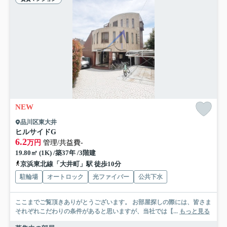
NEW
品川区東大井
ヒルサイドG
6.2
万円
管理/共益費-
19.80㎡ (1K) /築37年 /3階建
京浜東北線「大井町」駅 徒歩10分
駐輪場
オートロック
光ファイバー
公共下水
ここまでご覧頂きありがとうございます。 お部屋探しの際には、皆さま
それぞれこだわりの条件があると思いますが、当社では【...
もっと見る