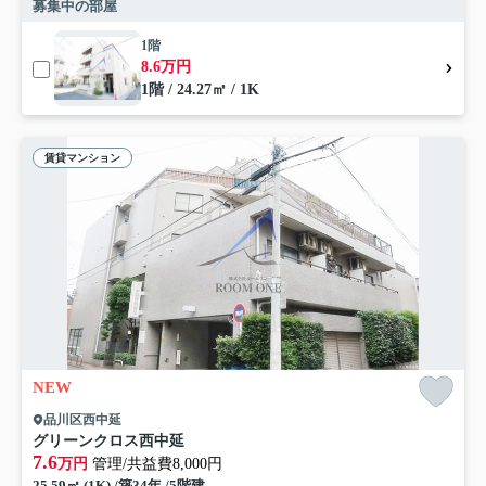
募集中の部屋
1階
8.6万円
1階 / 24.27㎡ / 1K
賃貸マンション
NEW
品川区西中延
グリーンクロス西中延
7.6
万円
管理/共益費8,000円
25.59㎡ (1K) /築34年 /5階建