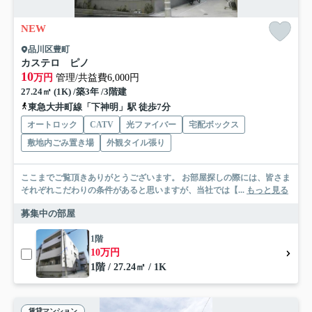
NEW
品川区豊町
カステロ ピノ
10
万円
管理/共益費6,000円
27.24㎡ (1K) /築3年 /3階建
東急大井町線「下神明」駅 徒歩7分
オートロック
CATV
光ファイバー
宅配ボックス
敷地内ごみ置き場
外観タイル張り
ここまでご覧頂きありがとうございます。 お部屋探しの際には、皆さま
それぞれこだわりの条件があると思いますが、当社では【...
もっと見る
募集中の部屋
1階
10万円
1階 / 27.24㎡ / 1K
賃貸マンション