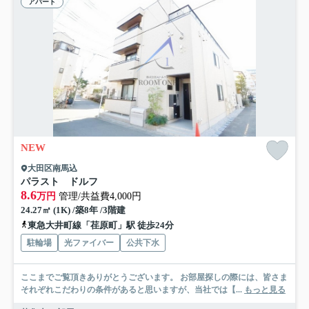
アパート
NEW
大田区南馬込
パラスト ドルフ
8.6
万円
管理/共益費4,000円
24.27㎡ (1K) /築8年 /3階建
東急大井町線「荏原町」駅 徒歩24分
駐輪場
光ファイバー
公共下水
ここまでご覧頂きありがとうございます。 お部屋探しの際には、皆さま
それぞれこだわりの条件があると思いますが、当社では【...
もっと見る