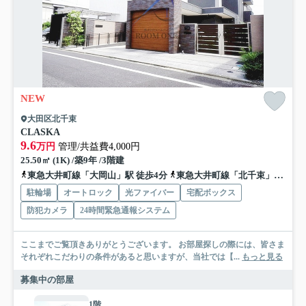
NEW
大田区北千束
CLASKA
9.6
万円
管理/共益費4,000円
25.50㎡ (1K) /築9年 /3階建
東急大井町線「大岡山」駅 徒歩4分
東急大井町線「北千束」駅 徒歩5分
駐輪場
オートロック
光ファイバー
宅配ボックス
防犯カメラ
24時間緊急通報システム
ここまでご覧頂きありがとうございます。 お部屋探しの際には、皆さま
それぞれこだわりの条件があると思いますが、当社では【...
もっと見る
募集中の部屋
1階