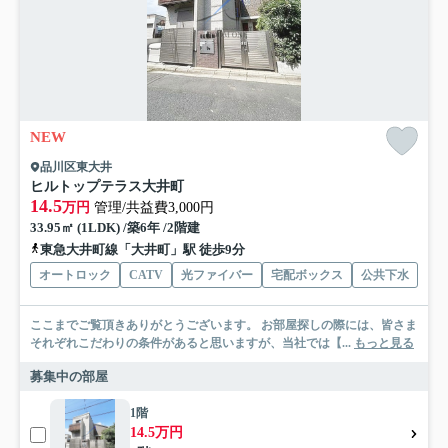
NEW
品川区東大井
ヒルトップテラス大井町
14.5
万円
管理/共益費3,000円
33.95㎡ (1LDK) /築6年 /2階建
東急大井町線「大井町」駅 徒歩9分
オートロック
CATV
光ファイバー
宅配ボックス
公共下水
ここまでご覧頂きありがとうございます。 お部屋探しの際には、皆さま
それぞれこだわりの条件があると思いますが、当社では【...
もっと見る
募集中の部屋
1階
14.5万円