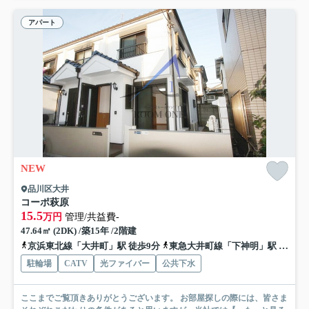
アパート
NEW
品川区大井
コーポ萩原
15.5
万円
管理/共益費-
47.64㎡ (2DK) /築15年 /2階建
京浜東北線「大井町」駅 徒歩9分
東急大井町線「下神明」駅 徒歩11分
駐輪場
CATV
光ファイバー
公共下水
ここまでご覧頂きありがとうございます。 お部屋探しの際には、皆さま