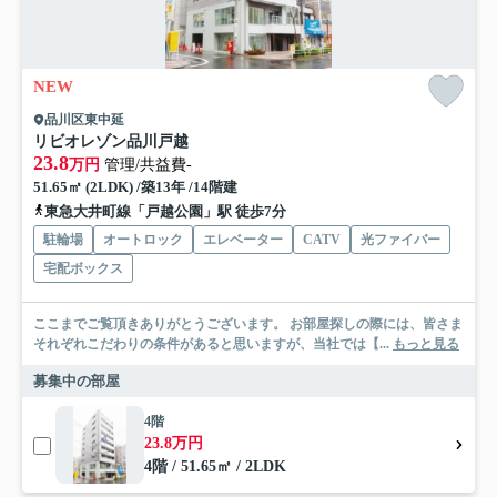
NEW
品川区東中延
リビオレゾン品川戸越
23.8
万円
管理/共益費-
51.65㎡ (2LDK) /築13年 /14階建
東急大井町線「戸越公園」駅 徒歩7分
駐輪場
オートロック
エレベーター
CATV
光ファイバー
宅配ボックス
ここまでご覧頂きありがとうございます。 お部屋探しの際には、皆さま
それぞれこだわりの条件があると思いますが、当社では【...
もっと見る
募集中の部屋
4階
23.8万円
4階 / 51.65㎡ / 2LDK