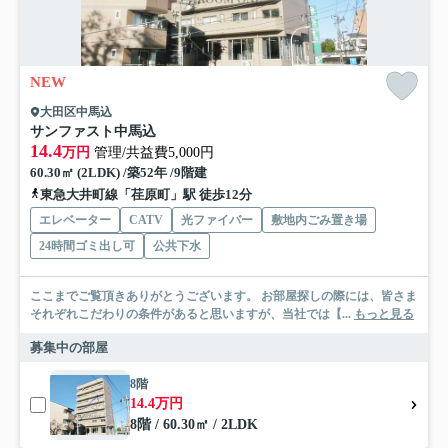
NEW
大田区中馬込
サンファスト中馬込
14.4
万円
管理/共益費5,000円
60.30㎡ (2LDK) /築52年 /9階建
東急大井町線「荏原町」駅 徒歩12分
エレベーター
CATV
光ファイバー
敷地内ごみ置き場
24時間ゴミ出し可
公共下水
ここまでご覧頂きありがとうございます。 お部屋探しの際には、皆さま
それぞれこだわりの条件があると思いますが、当社では【...
もっと見る
募集中の部屋
8階
14.4万円
8階 / 60.30㎡ / 2LDK