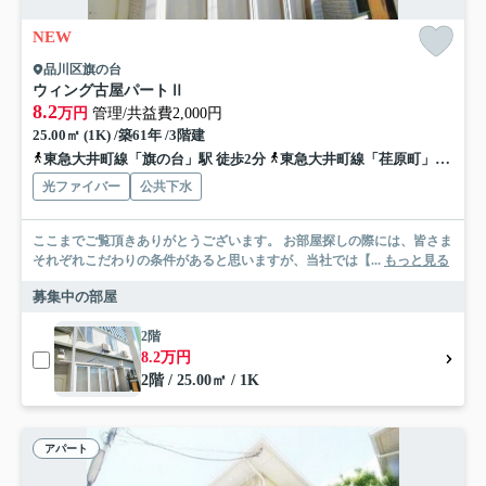
NEW
品川区旗の台
ウィング古屋パートⅡ
8.2
万円
管理/共益費2,000円
25.00㎡ (1K) /築61年 /3階建
東急大井町線「旗の台」駅 徒歩2分
東急大井町線「荏原町」駅 徒歩4分
光ファイバー
公共下水
ここまでご覧頂きありがとうございます。 お部屋探しの際には、皆さま
それぞれこだわりの条件があると思いますが、当社では【...
もっと見る
募集中の部屋
2階
8.2万円
2階 / 25.00㎡ / 1K
アパート