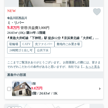
NEW
品川区西品川
ミ・リバー
9.8
万円
管理/共益費3,000円
24.63㎡ (1K) /築14年 /2階建
東急大井町線「下神明」駅 徒歩12分
京浜東北線「大井町」駅 徒歩15分
駐輪場
CATV
光ファイバー
敷地内ごみ置き場
24時間ゴミ出し可
公共下水
ここまでご覧頂きありがとうございます。 お部屋探しの際には、皆さま
それぞれこだわりの条件があると思いますが、当社では【...
もっと見る
募集中の部屋
1階
9.8万円
1階 / 24.63㎡ / 1K