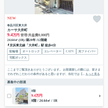
NEW
品川区東大井
カーサ大井町
9.4
万円
管理/共益費8,000円
24.64㎡ (1R) /築28年 /12階建
京浜東北線「大井町」駅 徒歩4分
駐輪場
オートロック
エレベーター
CATV
光ファイバー
宅配ボックス
ここまでご覧頂きありがとうございます。 お部屋探しの際には、皆さま
それぞれこだわりの条件があると思いますが、当社では【...
もっと見る
募集中の部屋
8階
9.4万円
8階 / 24.64㎡ / 1R