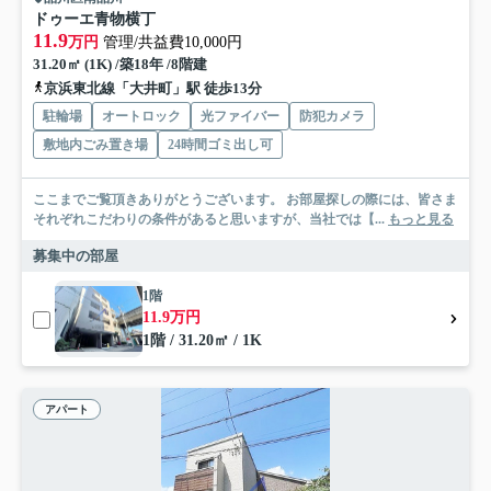
ドゥーエ青物横丁
11.9
万円
管理/共益費10,000円
31.20㎡ (1K) /築18年 /8階建
京浜東北線「大井町」駅 徒歩13分
駐輪場
オートロック
光ファイバー
防犯カメラ
敷地内ごみ置き場
24時間ゴミ出し可
ここまでご覧頂きありがとうございます。 お部屋探しの際には、皆さま
それぞれこだわりの条件があると思いますが、当社では【...
もっと見る
募集中の部屋
1階
11.9万円
1階 / 31.20㎡ / 1K
アパート