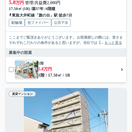
5.8
万円
管理/共益費2,000円
17.50㎡ (1R) /築37年 /4階建
東急大井町線「旗の台」駅 徒歩7分
駐輪場
光ファイバー
公共下水
ここまでご覧頂きありがとうございます。 お部屋探しの際には、皆さま
それぞれこだわりの条件があると思いますが、当社では【...
もっと見る
募集中の部屋
1階
5.8万円
1階 / 17.50㎡ / 1R
賃貸マンション