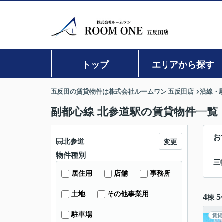
トップ
エリアから探す
五反田の賃貸物件は株式会社ルームワン 五反田店
沿線・
副都心線 北参道駅の賃貸物件一覧
お
北参道
変更
物件種別
三
居住用
店舗
事務所
土地
その他事業用
4
5
棟
駐車場
賃貸