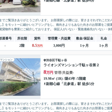
副都心線
「
北参道
」駅 徒歩4分
ありがとうございます。 お部屋探しの際には、皆さまそれぞれこだわりの条件があると思いますが、当社では【あなたに１番のお部
】をモットーに細かいヒアリングをし、南向きよりもあなた向きのお部屋をご提案いたします。 シングル物件からファミ
無い賃貸物件を豊富にご紹介しております。 保証人がいない・緊急連
部屋番号
所在階
賃料
管理費・共益費
敷金/保証金
礼金
8.5
-
2階
3,000円
1ヶ月
1ヶ月
万円
マンション
渋谷区
千駄ヶ谷
ライオンズマンション千駄ヶ谷第２
8
万円
管理/共益費-
19.98㎡ (1R) /築43年 /5階建
副都心線
「
北参道
」駅 徒歩5分
ありがとうございます。 お部屋探しの際には、皆さまそれぞれこだわりの条件があると思いますが、当社では【あなたに１番のお部
】をモットーに細かいヒアリングをし、南向きよりもあなた向きのお部屋をご提案いたします。 シングル物件からファミ