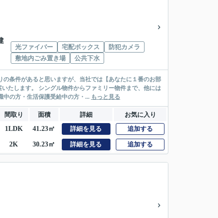
建
光ファイバー
宅配ボックス
防犯カメラ
敷地内ごみ置き場
公共下水
リー物件まで、他には
絡先がいない・休職中の方・生活保護受給中の方・...
もっと見る
間取り
面積
詳細
お気に入り
1LDK
41.23㎡
詳細を見る
追加する
2K
30.23㎡
詳細を見る
追加する