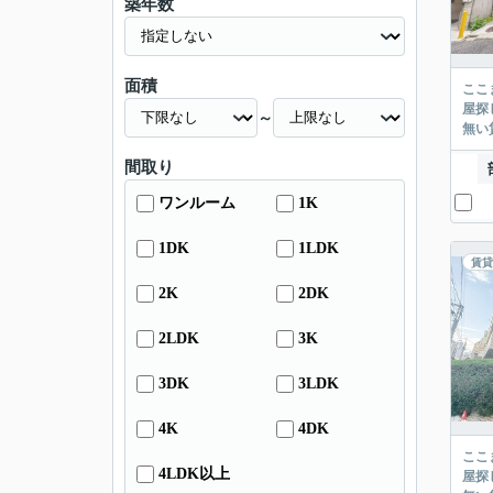
築年数
面積
ここまでご覧頂き
屋探し
～
間取り
ワンルーム
1K
1DK
1LDK
賃貸
2K
2DK
2LDK
3K
3DK
3LDK
4K
4DK
ここまでご覧頂き
4LDK以上
屋探し