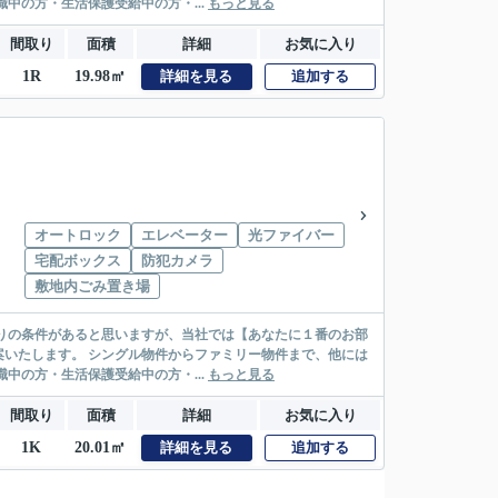
絡先がいない・休職中の方・生活保護受給中の方・...
もっと見る
間取り
面積
詳細
お気に入り
1R
19.98㎡
詳細を見る
追加する
オートロック
エレベーター
光ファイバー
宅配ボックス
防犯カメラ
敷地内ごみ置き場
リー物件まで、他には
絡先がいない・休職中の方・生活保護受給中の方・...
もっと見る
間取り
面積
詳細
お気に入り
1K
20.01㎡
詳細を見る
追加する