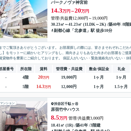
パークノヴァ神宮前
14.3
20
万円～
万円
管理/共益費12,000円～19,000円
30.23㎡～41.23㎡ (1LDK～2K) /築40年 /8階
副都心線
「
北参道
」駅 徒歩10分
ありがとうございます。 お部屋探しの際には、皆さまそれぞれこだわりの条件があると思いますが、当社では【あなたに１番のお部
】をモットーに細かいヒアリングをし、南向きよりもあなた向きのお部屋をご提案いたします。 シングル物件からファミ
無い賃貸物件を豊富にご紹介しております。 保証人がいない・緊急連
部屋番号
所在階
賃料
管理費・共益費
敷金/保証金
礼金
20
-
4階
19,000円
1ヶ月
1ヶ月
万円
14.3
-
5階
12,000円
1ヶ月
1.5ヶ月
万円
マンション
渋谷区
千駄ヶ谷
原宿竹中ハウス
8.5
万円
管理/共益費3,000円
18.41㎡ (1R) /築41年 /3階建