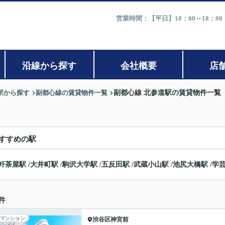
営業時間：【平日】10：00～18：0
沿線から探す
会社概要
店
駅から探す
副都心線の賃貸物件一覧
副都心線 北参道駅の賃貸物件一覧
すすめの駅
軒茶屋駅
/
大井町駅
/
駒沢大学駅
/
五反田駅
/
武蔵小山駅
/
池尻大橋駅
/
学
件
マンション
渋谷区
神宮前