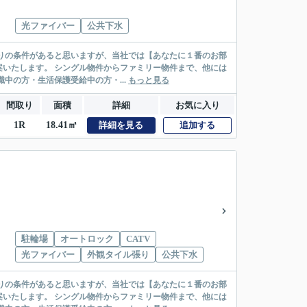
光ファイバー
公共下水
リー物件まで、他には
絡先がいない・休職中の方・生活保護受給中の方・...
もっと見る
間取り
面積
詳細
お気に入り
1R
18.41㎡
詳細を見る
追加する
駐輪場
オートロック
CATV
光ファイバー
外観タイル張り
公共下水
リー物件まで、他には