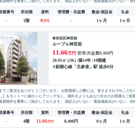
無い賃貸物件を豊富にご紹介しております。 保証人がいない・緊急連
部屋番号
所在階
賃料
管理費・共益費
敷金/保証金
礼金
8
-
1階
-
1ヶ月
1ヶ月
万円
マンション
渋谷区
神宮前
ルーブル神宮前
11.66
万円
管理/共益費8,400円
20.01㎡ (1K) /築14年 /10階建
副都心線
「
北参道
」駅 徒歩8分
ありがとうございます。 お部屋探しの際には、皆さまそれぞれこだわりの条件があると思いますが、当社では【あなたに１番のお部
】をモットーに細かいヒアリングをし、南向きよりもあなた向きのお部屋をご提案いたします。 シングル物件からファミ
無い賃貸物件を豊富にご紹介しております。 保証人がいない・緊急連
部屋番号
所在階
賃料
管理費・共益費
敷金/保証金
礼金
11.66
-
4階
8,400円
0ヶ月
1ヶ月
万円