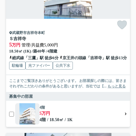
武蔵野市吉祥寺本町
Ｓ吉祥寺
5
万円
管理/共益費5,000円
18.50㎡ (1K) /築40年 /4階建
総武線「三鷹」駅 徒歩6分
京王井の頭線「吉祥寺」駅 徒歩13分
駐輪場
光ファイバー
公共下水
ここまでご覧頂きありがとうございます。 お部屋探しの際には、皆さま
それぞれこだわりの条件があると思いますが、当社では【...
もっと見る
募集中の部屋
4階
5万円
4階 / 18.50㎡ / 1K