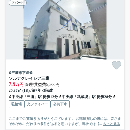
アパート
三鷹市下連雀
ソルナクレイシア三鷹
7.9
万円
管理/共益費5,500円
25.87㎡ (1K) /築7年 /3階建
中央線「三鷹」駅 徒歩12分
中央線「武蔵境」駅 徒歩28分
中央線「
駐輪場
光ファイバー
公共下水
ここまでご覧頂きありがとうございます。 お部屋探しの際には、皆さま
それぞれこだわりの条件があると思いますが、当社では【...
もっと見る