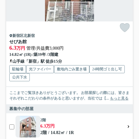
新宿区北新宿
せぴあ館
6.3
万円
管理/共益費3,000円
14.82㎡ (1R) /築39年 /3階建
山手線「新宿」駅 徒歩15分
駐輪場
光ファイバー
敷地内ごみ置き場
24時間ゴミ出し可
公共下水
ここまでご覧頂きありがとうございます。 お部屋探しの際には、皆さま
それぞれこだわりの条件があると思いますが、当社では【...
もっと見る
募集中の部屋
2階
6.3万円
2階 / 14.82㎡ / 1R