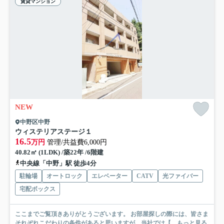
賃貸マンション
NEW
中野区中野
ウィステリアステージ１
16.5
万円
管理/共益費6,000円
40.82㎡ (1LDK) /築22年 /6階建
中央線「中野」駅 徒歩4分
駐輪場
オートロック
エレベーター
CATV
光ファイバー
宅配ボックス
ここまでご覧頂きありがとうございます。 お部屋探しの際には、皆さま
それぞれこだわりの条件があると思いますが、当社では【...
もっと見る