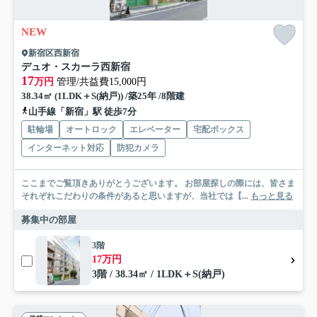
NEW
新宿区西新宿
デュオ・スカーラ西新宿
17
万円
管理/共益費15,000円
38.34㎡ (1LDK＋S(納戸)) /築25年 /8階建
山手線「新宿」駅 徒歩7分
駐輪場
オートロック
エレベーター
宅配ボックス
インターネット対応
防犯カメラ
ここまでご覧頂きありがとうございます。 お部屋探しの際には、皆さま
それぞれこだわりの条件があると思いますが、当社では【...
もっと見る
募集中の部屋
3階
17万円
3階 / 38.34㎡ / 1LDK＋S(納戸)