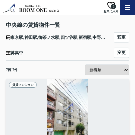
0
お気に入り
中央線の賃貸物件一覧
変更
東京駅,神田駅,御茶ノ水駅,四ツ谷駅,新宿駅,中野駅,高円寺駅,阿佐ケ谷駅,荻窪駅,西荻窪駅,吉祥寺駅,三鷹駅,武蔵境駅,東小金井駅,武蔵小金井駅,国分寺駅,西国分寺駅,国立駅,立川駅,日野駅,豊田駅,八王子駅,西八王子駅,高尾駅,相模湖駅,藤野駅,上野原駅,四方津駅,梁川駅,鳥沢駅,猿橋駅,大月駅,初狩駅,笹子駅,甲斐大和駅,勝沼ぶどう郷駅,塩山駅,東山梨駅,山梨市駅,春日居町駅,石和温泉駅,酒折駅,甲府駅,竜王駅,塩崎駅,韮崎駅,新府駅,穴山駅,日野春駅,長坂駅,小淵沢駅,信濃境駅,富士見駅,すずらんの里駅,青柳駅,茅野駅,上諏訪駅,下諏訪駅,岡谷駅,みどり湖駅,川岸駅,辰野駅,信濃川島駅,小野駅,塩尻駅,洗馬駅,日出塩駅,贄川駅,木曽平沢駅,奈良井駅,藪原駅,宮ノ越駅,原野駅,木曽福島駅,上松駅,倉本駅,須原駅,大桑駅,野尻駅,十二兼駅,南木曽駅,田立駅,坂下駅,落合川駅,中津川駅,美乃坂本駅,恵那駅,武並駅,釜戸駅,瑞浪駅,土岐市駅,多治見駅,古虎渓駅,定光寺駅,高蔵寺駅,神領駅,春日井駅,勝川駅,新守山駅,大曽根駅,千種駅,鶴舞駅,金山駅,名古屋駅
変更
募集中
7
棟
7
件
賃貸マンション