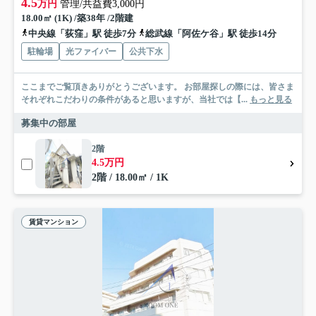
4.5
万円
管理/共益費3,000円
18.00㎡ (1K) /築38年 /2階建
中央線「荻窪」駅 徒歩7分
総武線「阿佐ケ谷」駅 徒歩14分
駐輪場
光ファイバー
公共下水
ここまでご覧頂きありがとうございます。 お部屋探しの際には、皆さま
それぞれこだわりの条件があると思いますが、当社では【...
もっと見る
募集中の部屋
2階
4.5万円
2階 / 18.00㎡ / 1K
賃貸マンション