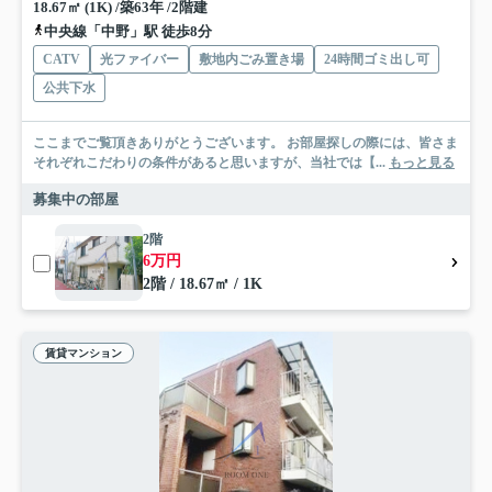
18.67㎡ (1K) /築63年 /2階建
中央線「中野」駅 徒歩8分
CATV
光ファイバー
敷地内ごみ置き場
24時間ゴミ出し可
公共下水
ここまでご覧頂きありがとうございます。 お部屋探しの際には、皆さま
それぞれこだわりの条件があると思いますが、当社では【...
もっと見る
募集中の部屋
2階
6万円
2階 / 18.67㎡ / 1K
賃貸マンション