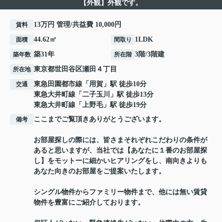
【外観】外観です。
13万円 管理/共益費 10,000円
賃料
44.62㎡
1LDK
面積
間取り
築31年
3階/3階建
築年数
所在階
東京都
世田谷区
瀬田
４丁目
所在地
東急田園都市線
「
用賀
」駅 徒歩10分
交通
東急大井町線
「
二子玉川
」駅 徒歩13分
東急大井町線
「
上野毛
」駅 徒歩19分
ここまでご覧頂きありがとうございます。
備考
お部屋探しの際には、皆さまそれぞれこだわりの条件が
あると思いますが、当社では【あなたに１番のお部屋探
し】をモットーに細かいヒアリングをし、南向きよりも
あなた向きのお部屋をご提案いたします。
シングル物件からファミリー物件まで、他には無い賃貸
物件を豊富にご紹介しております。