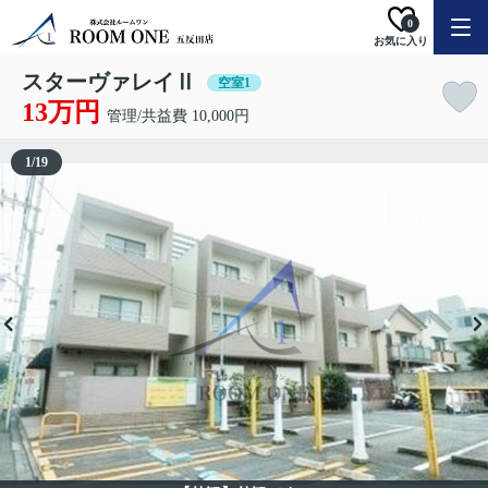
0
お気に入り
スターヴァレイⅡ
空室1
13万円
管理/共益費 10,000円
1
/
19