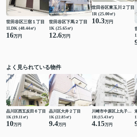
世田谷区東玉川２丁目
1R (25.00㎡)
10.3
世田谷区三宿１丁目
世田谷区下馬２丁目
万円
1LDK (48.44㎡)
1K (25.65㎡)
16
12.6
1
万円
万円
よく見られている物件
品川区西五反田６丁目
品川区大井２丁目
川崎市中原区上丸子八幡町
1K (19.11㎡)
1K (22.85㎡)
1R (15.43㎡)
1
10
9.4
4.15
万円
万円
万円