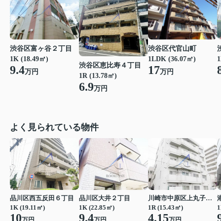
渋谷区富ヶ谷２丁目
渋谷区代官山町
1K (18.49㎡)
1LDK (36.07㎡)
1
渋谷区恵比寿４丁目
9.4
17
万円
万円
1R (13.78㎡)
6.9
万円
よく見られている物件
品川区西五反田６丁目
品川区大井２丁目
川崎市中原区上丸子八幡町
1K (19.11㎡)
1K (22.85㎡)
1R (15.43㎡)
1
10
9.4
4.15
万円
万円
万円