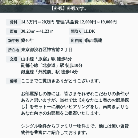
【外観】外観です。
14.3万円～20万円 管理/共益費 12,000円～19,000円
賃料
30.23㎡～41.23㎡
1LDK
面積
間取り
築40年
4階/8階建
築年数
所在階
東京都
渋谷区
神宮前
２丁目
所在地
山手線
「
原宿
」駅 徒歩8分
交通
副都心線
「
北参道
」駅 徒歩10分
銀座線
「
外苑前
」駅 徒歩14分
ここまでご覧頂きありがとうございます。
備考
お部屋探しの際には、皆さまそれぞれこだわりの条件が
あると思いますが、当社では【あなたに１番のお部屋探
し】をモットーに細かいヒアリングをし、南向きよりも
あなた向きのお部屋をご提案いたします。
シングル物件からファミリー物件まで、他には無い賃貸
物件を豊富にご紹介しております。