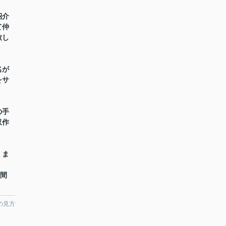
紹介
て仲
致し
名が
をサ
の手
収作
】ま
時間
の見方