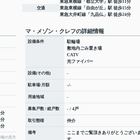
東急東横線
「
都立大学
」駅 徒歩11分
交通
東急東横線
「
自由が丘
」駅 徒歩15分
東急大井町線
「
九品仏
」駅 徒歩24分
マ・メゾン・クレフの詳細情報
設備条件
駐輪場
敷地内ごみ置き場
CATV
光ファイバー
設備(その他)
-
駐車場/月額
-/-
用途地域
-
募集戸数 / 総戸数
- / 4戸
1分
5分
取引態様
仲介
4分
備考
ここまでご覧頂きありがとうござい
情報の見方
す。