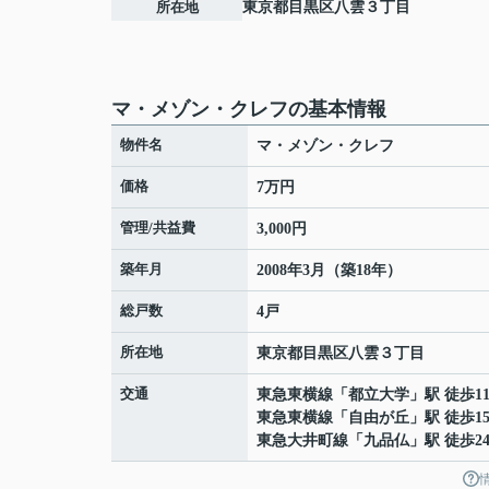
所在地
東京都
目黒区
八雲
３丁目
マ・メゾン・クレフの基本情報
物件名
マ・メゾン・クレフ
価格
7万円
管理/共益費
3,000円
築年月
2008年3月（築18年）
総戸数
4戸
所在地
東京都
目黒区
八雲
３丁目
交通
東急東横線
「
都立大学
」駅 徒歩1
東急東横線
「
自由が丘
」駅 徒歩1
東急大井町線
「
九品仏
」駅 徒歩2