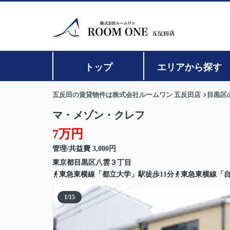
トップ
エリアから探す
五反田の賃貸物件は株式会社ルームワン 五反田店
目黒区
マ・メゾン・クレフ
7万円
管理/共益費 3,000円
東京都
目黒区
八雲
３丁目
東急東横線「都立大学」駅徒歩11分
東急東横線「自
1
/
15