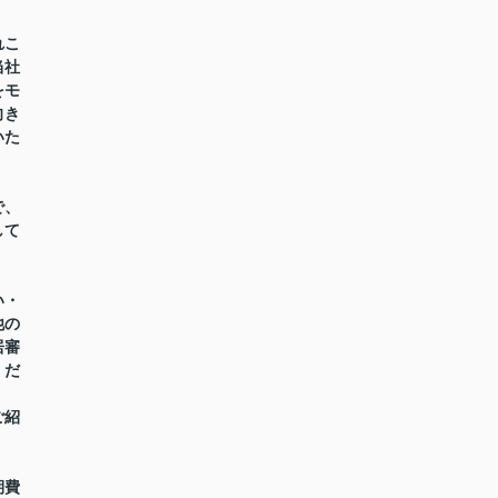
れこ
当社
をモ
向き
いた
で、
して
い・
他の
居審
くだ
ご紹
期費