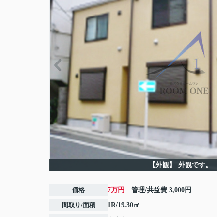
【外観】
外観です。
価格
7万円
管理/共益費
3,000円
間取り/面積
1R/19.30㎡