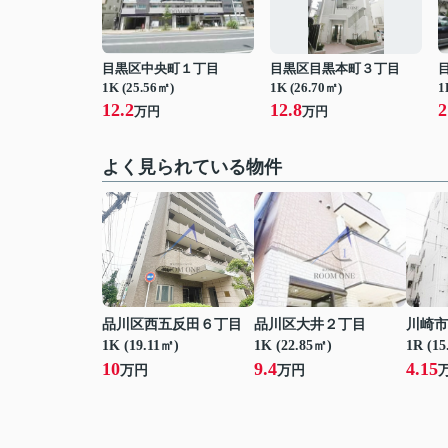
目黒区中央町１丁目
目黒区目黒本町３丁目
1K (25.56㎡)
1K (26.70㎡)
1
12.2
12.8
2
万円
万円
よく見られている物件
品川区西五反田６丁目
品川区大井２丁目
川崎市
1K (19.11㎡)
1K (22.85㎡)
1R (15
10
9.4
4.15
万円
万円