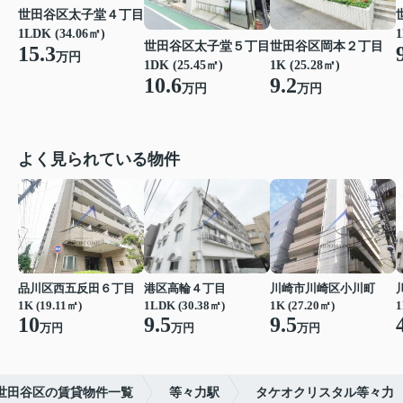
世田谷区太子堂４丁目
1LDK (34.06㎡)
1
世田谷区太子堂５丁目
世田谷区岡本２丁目
15.3
万円
1DK (25.45㎡)
1K (25.28㎡)
10.6
9.2
万円
万円
よく見られている物件
品川区西五反田６丁目
港区高輪４丁目
川崎市川崎区小川町
1K (19.11㎡)
1LDK (30.38㎡)
1K (27.20㎡)
1
10
9.5
9.5
万円
万円
万円
世田谷区の賃貸物件一覧
等々力駅
タケオクリスタル等々力