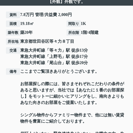
【外観】外観です。
7.8万円 管理/共益費 2,000円
賃料
19.18㎡
1K
面積
間取り
築20年
1階/4階建
築年数
所在階
東京都
世田谷区
等々力
８丁目
所在地
東急大井町線
「
等々力
」駅 徒歩13分
交通
東急大井町線
「
上野毛
」駅 徒歩17分
東急大井町線
「
尾山台
」駅 徒歩20分
ここまでご覧頂きありがとうございます。
備考
お部屋探しの際には、皆さまそれぞれこだわりの条件が
あると思いますが、当社では【あなたに１番のお部屋探
し】をモットーに細かいヒアリングをし、南向きよりも
あなた向きのお部屋をご提案いたします。
シングル物件からファミリー物件まで、他には無い賃貸
物件を豊富にご紹介しております。