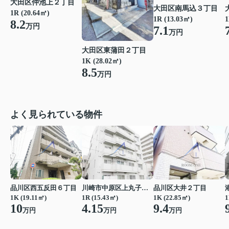
大田区仲池上２丁目
大田区南馬込３丁目
1R (20.64㎡)
1R (13.03㎡)
1
8.2
万円
7.1
万円
大田区東蒲田２丁目
1K (28.02㎡)
8.5
万円
よく見られている物件
品川区西五反田６丁目
川崎市中原区上丸子八幡町
品川区大井２丁目
1K (19.11㎡)
1R (15.43㎡)
1K (22.85㎡)
1
10
4.15
9.4
万円
万円
万円