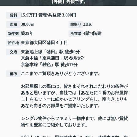
【外観】外観です。
15.9万円 管理/共益費 3,000円
賃料
38.88㎡
2DK
面積
間取り
築29年
4階/4階建
築年数
所在階
東京都
大田区
蒲田
４丁目
所在地
東急池上線
「
蒲田
」駅 徒歩9分
交通
京急本線
「
京急蒲田
」駅 徒歩8分
京急本線
「
雑色
」駅 徒歩17分
ここまでご覧頂きありがとうございます。
備考
お部屋探しの際には、皆さまそれぞれこだわりの条件が
あると思いますが、当社では【あなたに１番のお部屋探
し】をモットーに細かいヒアリングをし、南向きよりも
あなた向きのお部屋をご提案いたします。
シングル物件からファミリー物件まで、他には無い賃貸
物件を豊富にご紹介しております。