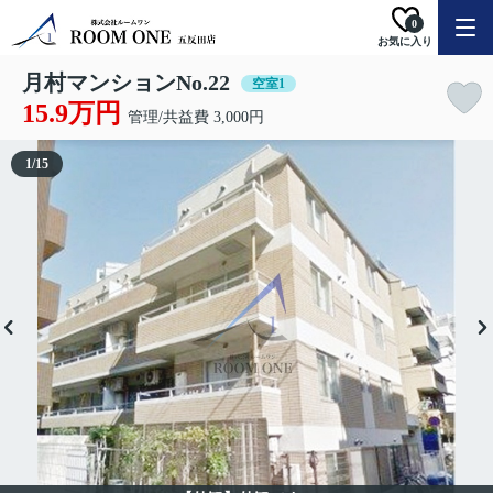
0
お気に入り
月村マンションNo.22
空室1
15.9万円
管理/共益費 3,000円
1
/
15