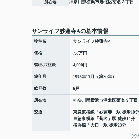
所在地
神奈川県
横浜市港北区
菊名
３丁目
サンライフ妙蓮寺Aの基本情報
物件名
サンライフ妙蓮寺A
価格
7.8万円
管理/共益費
4,000円
築年月
1995年11月（築30年）
総戸数
6戸
所在地
神奈川県
横浜市港北区
菊名
３丁目
交通
東急東横線
「
妙蓮寺
」駅 徒歩10
東急東横線
「
菊名
」駅 徒歩14分
横浜線
「
大口
」駅 徒歩23分