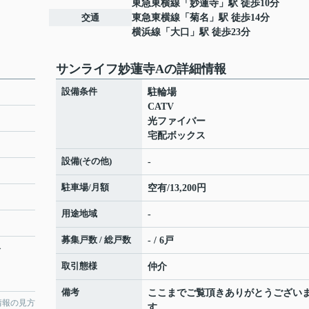
東急東横線
「
妙蓮寺
」駅 徒歩10分
交通
東急東横線
「
菊名
」駅 徒歩14分
横浜線
「
大口
」駅 徒歩23分
サンライフ妙蓮寺Aの詳細情報
設備条件
駐輪場
CATV
光ファイバー
宅配ボックス
設備(その他)
-
駐車場/月額
空有/13,200円
用途地域
-
募集戸数 / 総戸数
- / 6戸
分
取引態様
仲介
備考
ここまでご覧頂きありがとうござい
情報の見方
す。