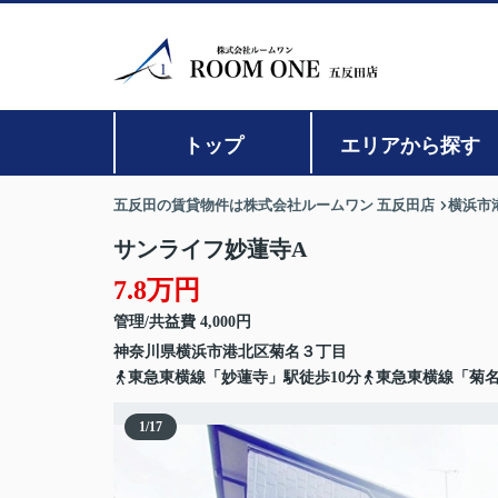
トップ
エリアから探す
五反田の賃貸物件は株式会社ルームワン 五反田店
横浜市
サンライフ妙蓮寺A
7.8万円
管理/共益費 4,000円
神奈川県
横浜市港北区
菊名
３丁目
東急東横線「妙蓮寺」駅徒歩10分
東急東横線「菊名
1
/
17