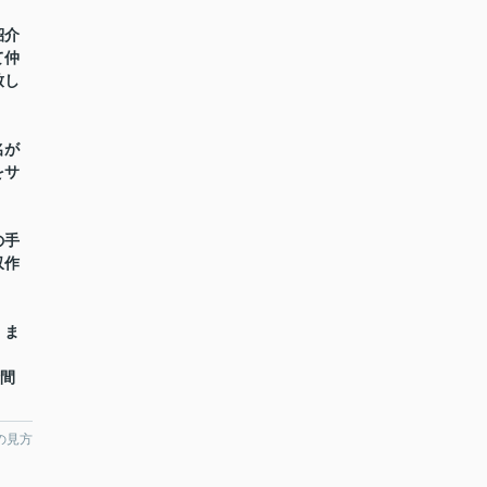
紹介
て仲
致し
名が
をサ
の手
収作
】ま
時間
の見方