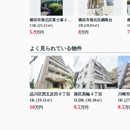
横浜市港北区富士塚２丁目
横浜市港北区綱島台
1SK (25.15㎡)
1R (18.03㎡)
1
5.9
8
7
万円
万円
よく見られている物件
品川区西五反田６丁目
港区高輪４丁目
川崎市
1K (19.11㎡)
1LDK (30.38㎡)
1K (2
10
9.5
9.5
万円
万円
万