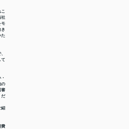
れこ
当社
をモ
向き
いた
で、
して
い・
他の
居審
くだ
ご紹
期費