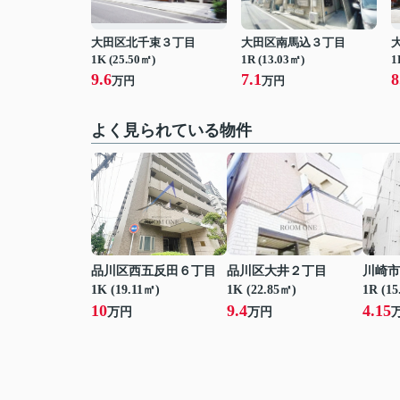
大田区北千束３丁目
大田区南馬込３丁目
1K (25.50㎡)
1R (13.03㎡)
1
9.6
7.1
8
万円
万円
よく見られている物件
品川区西五反田６丁目
品川区大井２丁目
川崎市
1K (19.11㎡)
1K (22.85㎡)
1R (15
10
9.4
4.15
万円
万円