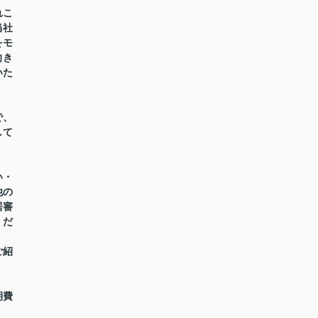
れこ
当社
をモ
向き
いた
で、
して
い・
他の
居審
くだ
ご紹
期費