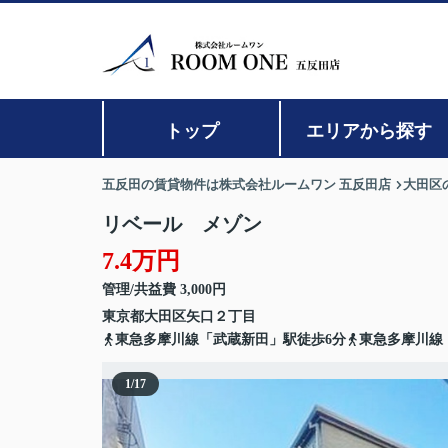
トップ
エリアから探す
五反田の賃貸物件は株式会社ルームワン 五反田店
大田区
リベール メゾン
7.4万円
管理/共益費 3,000円
東京都
大田区
矢口
２丁目
東急多摩川線「武蔵新田」駅徒歩6分
東急多摩川線
1
/
17