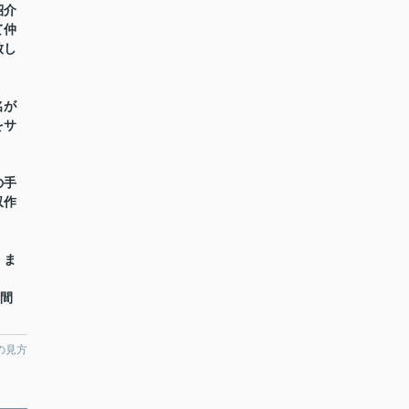
紹介
て仲
致し
名が
をサ
の手
収作
】ま
時間
の見方