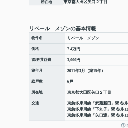
所在地
東京都
大田区
矢口
２丁目
リベール メゾンの基本情報
物件名
リベール メゾン
価格
7.4万円
管理/共益費
3,000円
築年月
2011年3月（築15年）
総戸数
6戸
所在地
東京都
大田区
矢口
２丁目
交通
東急多摩川線
「
武蔵新田
」駅 徒歩
東急多摩川線
「
下丸子
」駅 徒歩1
東急多摩川線
「
矢口渡
」駅 徒歩1