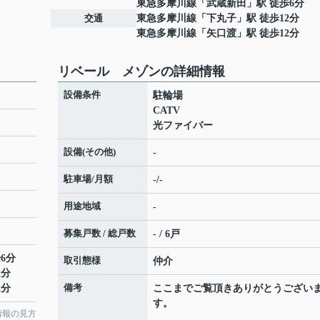
東急多摩川線
「
武蔵新田
」駅 徒歩6分
交通
東急多摩川線
「
下丸子
」駅 徒歩12分
東急多摩川線
「
矢口渡
」駅 徒歩12分
リベール メゾンの詳細情報
設備条件
駐輪場
CATV
光ファイバー
設備(その他)
-
駐車場/月額
-/-
用途地域
-
募集戸数 / 総戸数
- / 6戸
6分
取引態様
仲介
2分
備考
2分
ここまでご覧頂きありがとうござい
す。
情報の見方