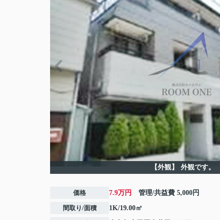
【外観】
外観です。
価格
7.9万円
管理/共益費
5,000円
間取り/面積
1K/19.00㎡