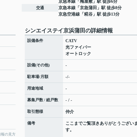
京急本線
「
梅屋敷
」駅 徒歩6分
交通
京急本線
「
京急蒲田
」駅 徒歩8分
京急空港線
「
糀谷
」駅 徒歩13分
シンエイステイ京浜蒲田の詳細情報
設備条件
CATV
光ファイバー
オートロック
設備(その他)
-
駐車場/月額
-/-
用途地域
-
募集戸数 / 総戸数
- / -
取引態様
仲介
備考
ここまでご覧頂きありがとうござい
す。
情報の見方