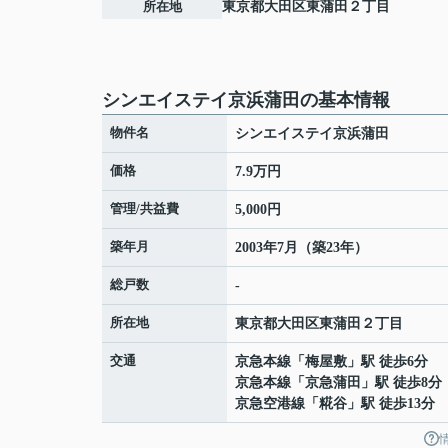
所在地
東京都
大田区
東蒲田
２丁目
シンエイステイ京浜蒲田の基本情報
物件名
シンエイステイ京浜蒲田
価格
7.9万円
管理/共益費
5,000円
築年月
2003年7月（築23年）
総戸数
-
所在地
東京都
大田区
東蒲田
２丁目
交通
京急本線
「
梅屋敷
」駅 徒歩6分
京急本線
「
京急蒲田
」駅 徒歩8分
京急空港線
「
糀谷
」駅 徒歩13分