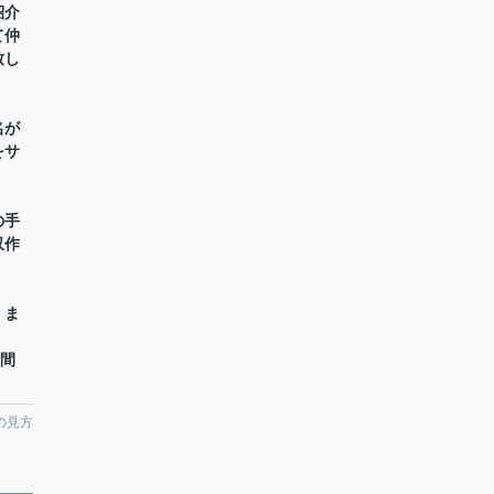
紹介
て仲
致し
名が
をサ
の手
収作
】ま
時間
の見方