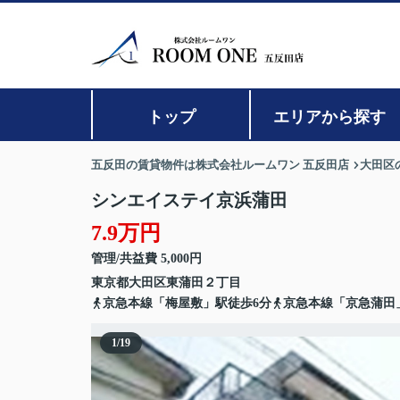
トップ
エリアから探す
五反田の賃貸物件は株式会社ルームワン 五反田店
大田区
シンエイステイ京浜蒲田
7.9万円
管理/共益費 5,000円
東京都
大田区
東蒲田
２丁目
京急本線「梅屋敷」駅徒歩6分
京急本線「京急蒲田
1
/
19