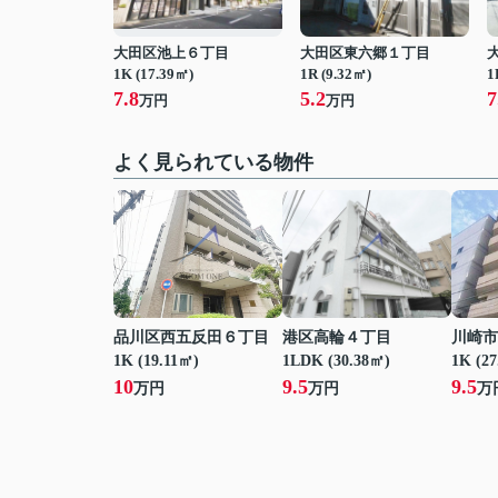
大田区池上６丁目
大田区東六郷１丁目
1K (17.39㎡)
1R (9.32㎡)
1
7.8
5.2
7
万円
万円
よく見られている物件
品川区西五反田６丁目
港区高輪４丁目
川崎市
1K (19.11㎡)
1LDK (30.38㎡)
1K (2
10
9.5
9.5
万円
万円
万