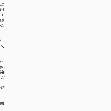
れこ
当社
をモ
向き
いた
で、
して
い・
他の
居審
くだ
ご紹
期費