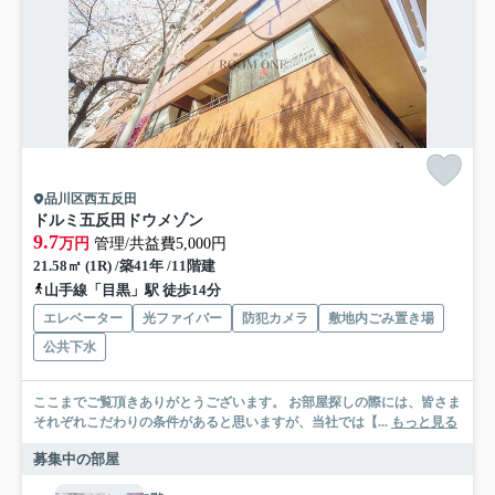
品川区西五反田
ドルミ五反田ドウメゾン
9.7
万円
管理/共益費5,000円
21.58㎡ (1R) /築41年 /11階建
山手線「目黒」駅 徒歩14分
エレベーター
光ファイバー
防犯カメラ
敷地内ごみ置き場
公共下水
ここまでご覧頂きありがとうございます。 お部屋探しの際には、皆さま
それぞれこだわりの条件があると思いますが、当社では【...
もっと見る
募集中の部屋