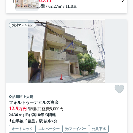
22万円
5階 / 62.27㎡ / 1LDK
賃貸マンション
品川区上大崎
フォルトゥーナヒルズ白金
12.9
万円
管理/共益費5,000円
24.36㎡ (1R) /築18年 /3階建
山手線「目黒」駅 徒歩7分
オートロック
エレベーター
光ファイバー
公共下水