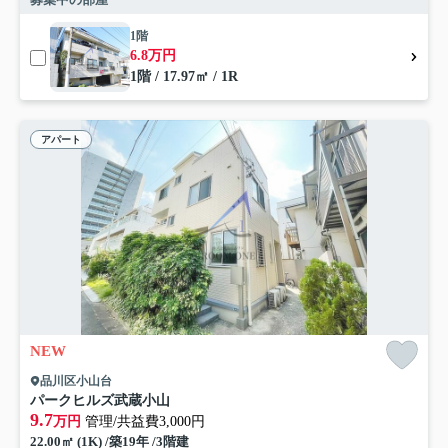
1階
6.8万円
1階 / 17.97㎡ / 1R
アパート
NEW
品川区小山台
パークヒルズ武蔵小山
9.7
万円
管理/共益費3,000円
22.00㎡ (1K) /築19年 /3階建