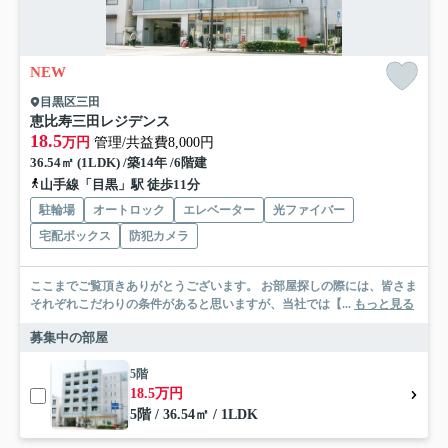
NEW
目黒区三田
恵比寿三田レジデンス
18.5
万円
管理/共益費8,000円
36.54㎡ (1LDK) /築14年 /6階建
山手線「目黒」駅 徒歩11分
駐輪場
オートロック
エレベーター
光ファイバー
宅配ボックス
防犯カメラ
ここまでご覧頂きありがとうございます。 お部屋探しの際には、皆さま
それぞれこだわりの条件があると思いますが、当社では【...
もっと見る
募集中の部屋
5階
18.5万円
5階 / 36.54㎡ / 1LDK