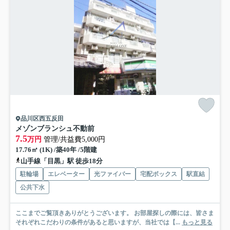
品川区西五反田
メゾンブランシュ不動前
7.5
万円
管理/共益費5,000円
17.76㎡ (1K) /築40年 /5階建
山手線「目黒」駅 徒歩18分
駐輪場
エレベーター
光ファイバー
宅配ボックス
駅直結
公共下水
ここまでご覧頂きありがとうございます。 お部屋探しの際には、皆さま
それぞれこだわりの条件があると思いますが、当社では【...
もっと見る