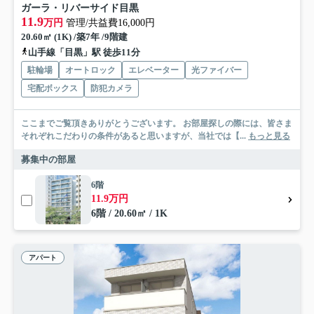
ガーラ・リバーサイド目黒
11.9
万円
管理/共益費16,000円
20.60㎡ (1K) /築7年 /9階建
山手線「目黒」駅 徒歩11分
駐輪場
オートロック
エレベーター
光ファイバー
宅配ボックス
防犯カメラ
ここまでご覧頂きありがとうございます。 お部屋探しの際には、皆さま
それぞれこだわりの条件があると思いますが、当社では【...
もっと見る
募集中の部屋
6階
11.9万円
6階 / 20.60㎡ / 1K
アパート