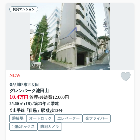
賃貸マンション
NEW
品川区東五反田
グレンパーク池田山
10.4
万円
管理/共益費12,000円
25.60㎡ (1R) /築23年 /9階建
山手線「目黒」駅 徒歩12分
駐輪場
オートロック
エレベーター
光ファイバー
宅配ボックス
防犯カメラ