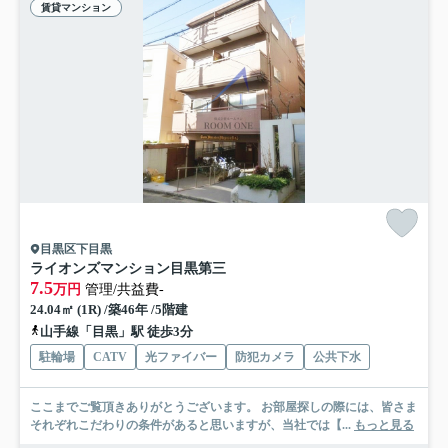
賃貸マンション
目黒区下目黒
ライオンズマンション目黒第三
7.5
万円
管理/共益費-
24.04㎡ (1R) /築46年 /5階建
山手線「目黒」駅 徒歩3分
駐輪場
CATV
光ファイバー
防犯カメラ
公共下水
ここまでご覧頂きありがとうございます。 お部屋探しの際には、皆さま
それぞれこだわりの条件があると思いますが、当社では【...
もっと見る