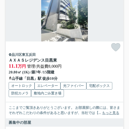
品川区東五反田
ＡＸＡＳレジデンス目黒東
11.1
万円
管理/共益費8,000円
20.80㎡ (1K) /築7年 /15階建
山手線「目黒」駅 徒歩10分
オートロック
エレベーター
光ファイバー
宅配ボックス
防犯カメラ
敷地内ごみ置き場
ここまでご覧頂きありがとうございます。 お部屋探しの際には、皆さま
それぞれこだわりの条件があると思いますが、当社では【...
もっと見る
募集中の部屋