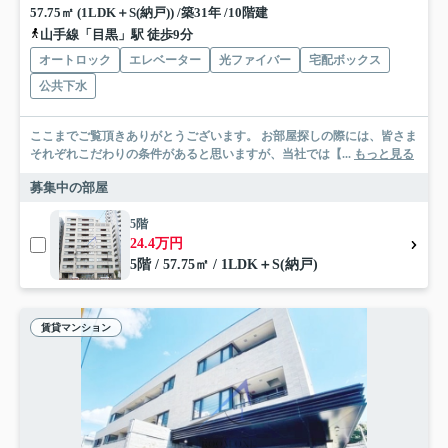
57.75㎡ (1LDK＋S(納戸)) /築31年 /10階建
山手線「目黒」駅 徒歩9分
オートロック
エレベーター
光ファイバー
宅配ボックス
公共下水
ここまでご覧頂きありがとうございます。 お部屋探しの際には、皆さま
それぞれこだわりの条件があると思いますが、当社では【...
もっと見る
募集中の部屋
5階
24.4万円
5階 / 57.75㎡ / 1LDK＋S(納戸)
賃貸マンション