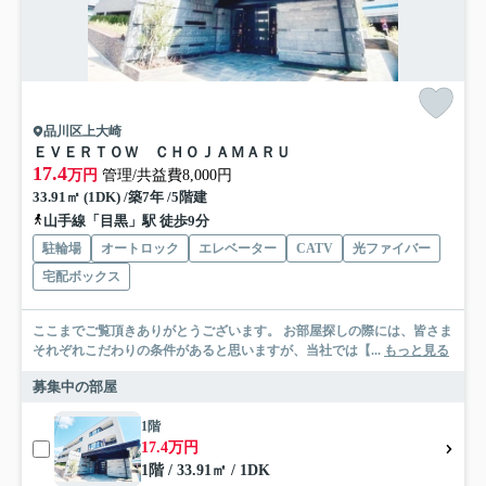
品川区上大崎
ＥＶＥＲＴＯＷ ＣＨＯＪＡＭＡＲＵ
17.4
万円
管理/共益費8,000円
33.91㎡ (1DK) /築7年 /5階建
山手線「目黒」駅 徒歩9分
駐輪場
オートロック
エレベーター
CATV
光ファイバー
宅配ボックス
ここまでご覧頂きありがとうございます。 お部屋探しの際には、皆さま
それぞれこだわりの条件があると思いますが、当社では【...
もっと見る
募集中の部屋
1階
17.4万円
1階 / 33.91㎡ / 1DK