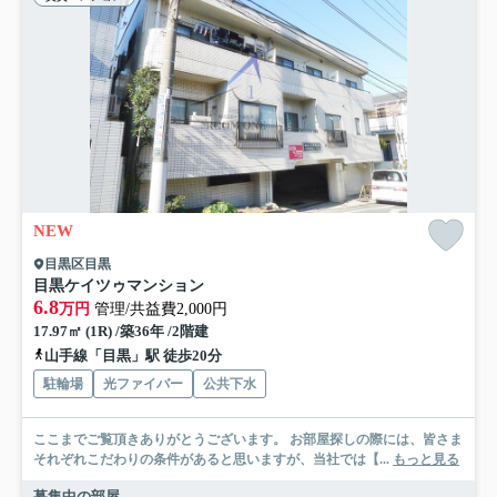
NEW
目黒区目黒
目黒ケイツゥマンション
6.8
万円
管理/共益費2,000円
17.97㎡ (1R) /築36年 /2階建
山手線「目黒」駅 徒歩20分
駐輪場
光ファイバー
公共下水
ここまでご覧頂きありがとうございます。 お部屋探しの際には、皆さま
それぞれこだわりの条件があると思いますが、当社では【...
もっと見る
募集中の部屋