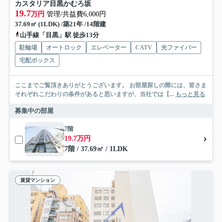
カスタリア目黒かむろ坂
19.7
万円
管理/共益費6,000円
37.69㎡ (1LDK) /築21年 /14階建
山手線「目黒」駅 徒歩13分
駐輪場
オートロック
エレベーター
CATV
光ファイバー
宅配ボックス
ここまでご覧頂きありがとうございます。 お部屋探しの際には、皆さま
それぞれこだわりの条件があると思いますが、当社では【...
もっと見る
募集中の部屋
7階
19.7万円
7階 / 37.69㎡ / 1LDK
賃貸マンション