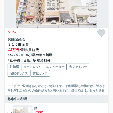
NEW
港区白金台
３１５白金台
22
万円
管理/共益費-
62.27㎡ (1LDK) /築29年 /8階建
山手線「目黒」駅 徒歩12分
駐輪場
オートロック
エレベーター
光ファイバー
宅配ボックス
防犯カメラ
ここまでご覧頂きありがとうございます。 お部屋探しの際には、皆さま
それぞれこだわりの条件があると思いますが、当社では【...
もっと見る
募集中の部屋
5階