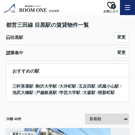
0
お気に入り
都営三田線 目黒駅の賃貸物件一覧
変更
目黒駅
変更
募集中
おすすめの駅
三軒茶屋駅
/
駒沢大学駅
/
大井町駅
/
五反田駅
/
武蔵小山駅
/
池尻大橋駅
/
戸越銀座駅
/
学芸大学駅
/
大森駅
/
桜新町駅
39
棟
40
件
賃貸マンション