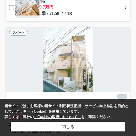
3階
9.7万円
3階 / 21.58㎡ / 1R
アパート
品川区上大崎
当サイトでは、お客様の当サイト利用状況把握、サービス向上検討を目的と
して、クッキー（Cookie）を使用しています。
プラージュ白金台
9.5
詳しくは、当社の
「Cookieの取扱いについて」
をご確認ください。
万円
管理/共益費5,000円
21.45㎡ (1K) /築17年 /3階建
閉じる
山手線「目黒」駅 徒歩13分