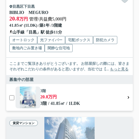
目黒区下目黒
BIBLIO MEGURO
20.8
万円
管理/共益費5,000円
41.85㎡ (1LDK) /築1年 /3階建
山手線「目黒」駅 徒歩11分
オートロック
光ファイバー
宅配ボックス
防犯カメラ
敷地内ごみ置き場
閑静な住宅地
ここまでご覧頂きありがとうございます。 お部屋探しの際には、皆さま
それぞれこだわりの条件があると思いますが、当社では【...
もっと見る
募集中の部屋
3階
20.8万円
3階 / 41.85㎡ / 1LDK
賃貸マンション