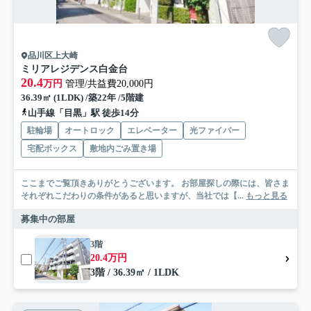
品川区上大崎
ミリアレジデンス白金台
20.4
万円
管理/共益費20,000円
36.39㎡ (1LDK) /築22年 /5階建
山手線「目黒」駅 徒歩14分
駐輪場
オートロック
エレベーター
光ファイバー
宅配ボックス
敷地内ごみ置き場
ここまでご覧頂きありがとうございます。 お部屋探しの際には、皆さま
それぞれこだわりの条件があると思いますが、当社では【...
もっと見る
募集中の部屋
3階
20.4万円
3階 / 36.39㎡ / 1LDK