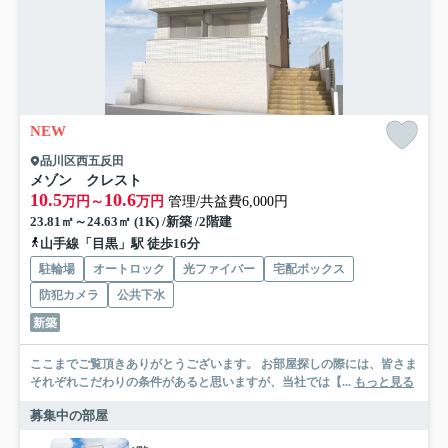
NEW
品川区西五反田
メゾン クレスト
10.5
10.6
万円～
万円
管理/共益費6,000円
23.81㎡～24.63㎡ (1K) /新築 /2階建
山手線「目黒」駅 徒歩16分
駐輪場
オートロック
光ファイバー
宅配ボックス
防犯カメラ
公共下水
新築
ここまでご覧頂きありがとうございます。 お部屋探しの際には、皆さま
それぞれこだわりの条件があると思いますが、当社では【...
もっと見る
募集中の部屋