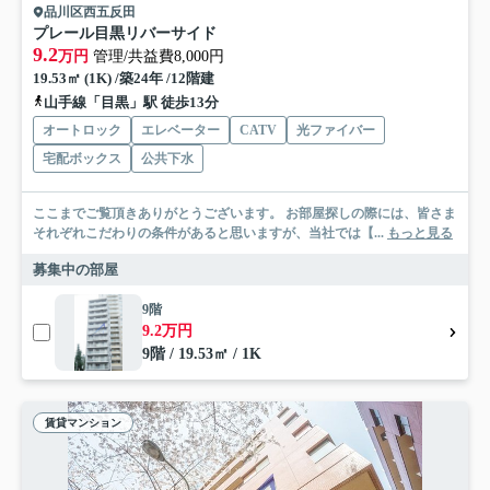
品川区西五反田
プレール目黒リバーサイド
9.2
万円
管理/共益費8,000円
19.53㎡ (1K) /築24年 /12階建
山手線「目黒」駅 徒歩13分
オートロック
エレベーター
CATV
光ファイバー
宅配ボックス
公共下水
ここまでご覧頂きありがとうございます。 お部屋探しの際には、皆さま
それぞれこだわりの条件があると思いますが、当社では【...
もっと見る
募集中の部屋
9階
9.2万円
9階 / 19.53㎡ / 1K
賃貸マンション