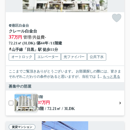
港区白金台
クレール白金台
37
万円
管理/共益費-
72.21㎡ (3LDK) /築44年 /11階建
山手線「目黒」駅 徒歩11分
オートロック
エレベーター
光ファイバー
公共下水
ここまでご覧頂きありがとうございます。 お部屋探しの際には、皆さま
それぞれこだわりの条件があると思いますが、当社では【...
もっと見る
募集中の部屋
3階
37万円
3階 / 72.21㎡ / 3LDK
賃貸マンション