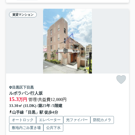
賃貸マンション
目黒区下目黒
ルボラパン行人坂
15.3
万円
管理/共益費12,000円
33.30㎡ (1LDK) /築25年 /5階建
山手線「目黒」駅 徒歩4分
オートロック
エレベーター
光ファイバー
防犯カメラ
敷地内ごみ置き場
公共下水