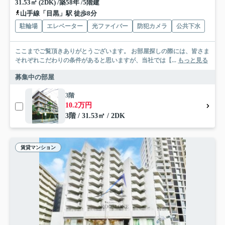
31.53㎡ (2DK) /築58年 /5階建
山手線「目黒」駅 徒歩8分
駐輪場
エレベーター
光ファイバー
防犯カメラ
公共下水
ここまでご覧頂きありがとうございます。 お部屋探しの際には、皆さま
それぞれこだわりの条件があると思いますが、当社では【...
もっと見る
募集中の部屋
3階
10.2万円
3階 / 31.53㎡ / 2DK
賃貸マンション