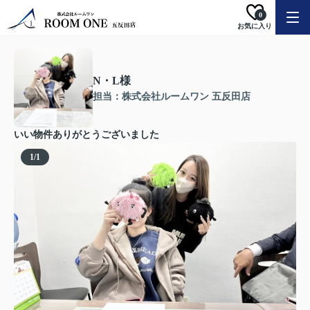
0
お気に入り
N・L様
担当：株式会社ルームワン 五反田店
いい物件ありがとうございました
1
/
1