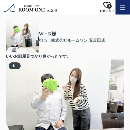
0
お気に入り
W・K様
担当：株式会社ルームワン 五反田店
いいお部屋見つかり良かったです。
1
/
1