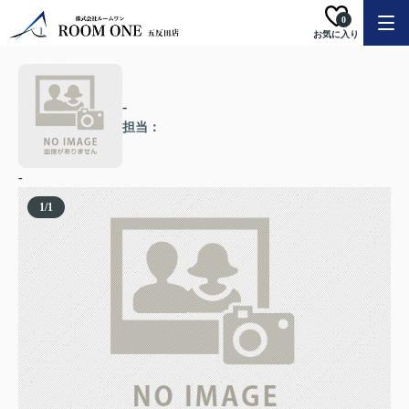
0
お気に入り
-
担当：
-
1
/
1