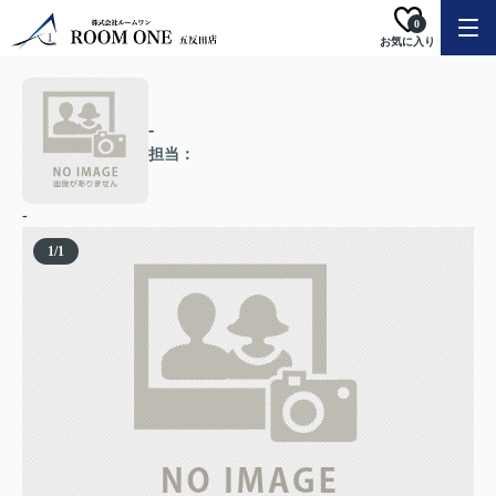
0
お気に入り
-
担当：
-
1
/
1