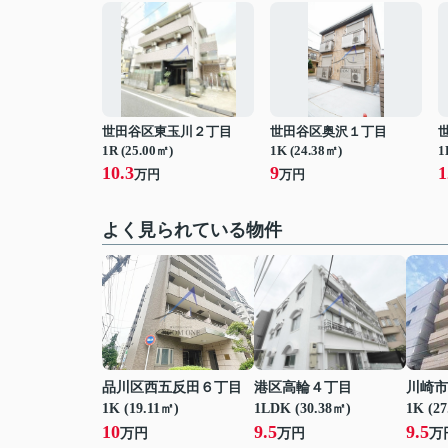
世田谷区東玉川２丁目
世田谷区奥沢１丁目
1R (25.00㎡)
1K (24.38㎡)
1
10.3
9
1
万円
万円
よく見られている物件
品川区西五反田６丁目
港区高輪４丁目
川崎市
1K (19.11㎡)
1LDK (30.38㎡)
1K (2
10
9.5
9.5
万円
万円
万