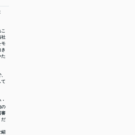
ま
れこ
当社
をモ
向き
いた
で、
して
い・
他の
居審
くだ
ご紹