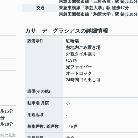
東急田園都市線
「
三軒茶屋
」駅 徒歩15分
交通
東急東横線
「
学芸大学
」駅 徒歩17分
東急田園都市線
「
駒沢大学
」駅 徒歩18分
カサ デ グラシアスの詳細情報
設備条件
駐輪場
敷地内ごみ置き場
外観タイル張り
CATV
光ファイバー
オートロック
24時間ゴミ出し可
設備(その他)
-
駐車場/月額
-/-
歩15分
用途地域
-
7分
歩18分
募集戸数 / 総戸数
- / 6戸
情報の見方