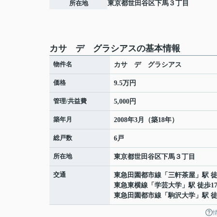
所在地
東京都
世田谷区
下馬
３丁目
カサ デ グラシアスの基本情報
物件名
カサ デ グラシアス
価格
9.5万円
管理/共益費
5,000円
築年月
2008年3月（築18年）
総戸数
6戸
所在地
東京都
世田谷区
下馬
３丁目
交通
東急田園都市線
「
三軒茶屋
」駅 徒
東急東横線
「
学芸大学
」駅 徒歩1
東急田園都市線
「
駒沢大学
」駅 徒