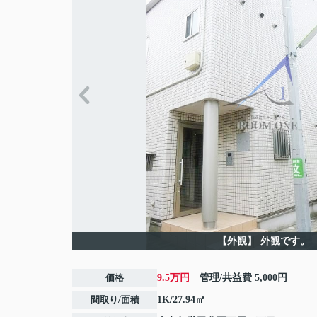
【外観】
外観です。
価格
9.5万円
管理/共益費
5,000円
間取り/面積
1K/27.94㎡