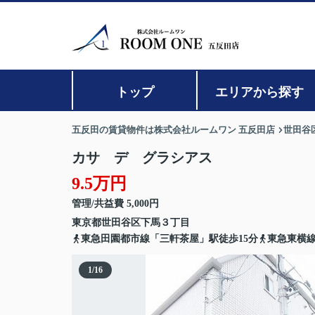
トップ
エリアから探す
五反田の賃貸物件は株式会社ルームワン 五反田店
世田谷
カサ デ グラシアス
9.5万円
管理/共益費 5,000円
東京都
世田谷区
下馬
３丁目
東急田園都市線「三軒茶屋」駅徒歩15分
東急東横線
1
/
16