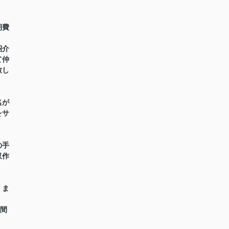
期費
紹介
て仲
致し
名が
をサ
の手
収作
】ま
時間