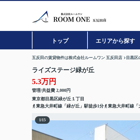
トップ
エリアから探す
五反田の賃貸物件は株式会社ルームワン 五反田店
目黒区
ライズステージ緑が丘
5.3万円
管理/共益費 2,000円
東京都
目黒区
緑が丘
１丁目
東急大井町線「緑が丘」駅徒歩1分
東急大井町線「
1
/
15