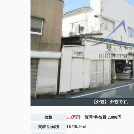
【外観】
外観です。
価格
5.3万円
管理/共益費
2,000円
間取り/面積
1K/18.56㎡