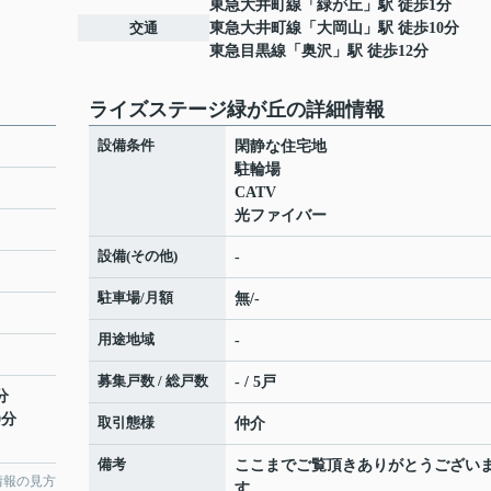
東急大井町線
「
緑が丘
」駅 徒歩1分
交通
東急大井町線
「
大岡山
」駅 徒歩10分
東急目黒線
「
奥沢
」駅 徒歩12分
ライズステージ緑が丘の詳細情報
設備条件
閑静な住宅地
駐輪場
CATV
光ファイバー
設備(その他)
-
駐車場/月額
無/-
用途地域
-
募集戸数 / 総戸数
- / 5戸
分
0分
取引態様
仲介
備考
ここまでご覧頂きありがとうござい
情報の見方
す。