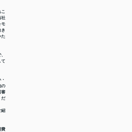
れこ
当社
をモ
向き
いた
で、
して
い・
他の
居審
くだ
ご紹
期費