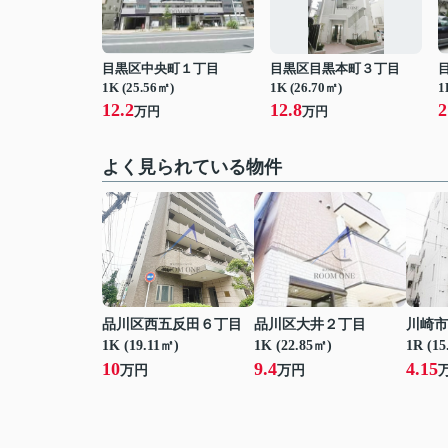
目黒区中央町１丁目
目黒区目黒本町３丁目
1K (25.56㎡)
1K (26.70㎡)
1
12.2
12.8
2
万円
万円
よく見られている物件
品川区西五反田６丁目
品川区大井２丁目
川崎市
1K (19.11㎡)
1K (22.85㎡)
1R (15
10
9.4
4.15
万円
万円