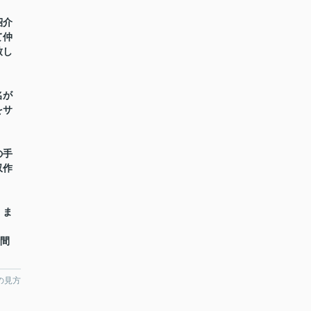
紹介
て仲
致し
名が
をサ
の手
収作
】ま
時間
の見方