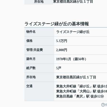
所在地
東京都
目黒区
緑が丘
１丁目
ライズステージ緑が丘の基本情報
物件名
ライズステージ緑が丘
価格
5.3万円
管理/共益費
2,000円
築年月
1970年1月（築56年）
総戸数
5戸
所在地
東京都
目黒区
緑が丘
１丁目
交通
東急大井町線
「
緑が丘
」駅 徒歩1
東急大井町線
「
大岡山
」駅 徒歩1
東急目黒線
「
奥沢
」駅 徒歩12分