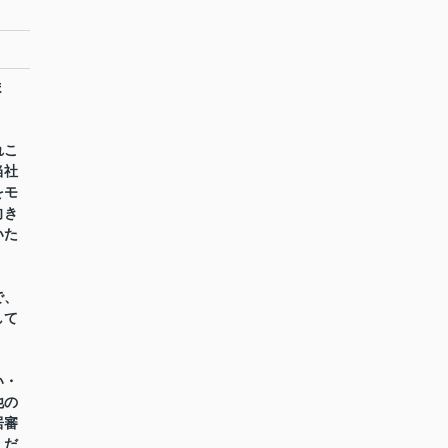
ま
れこ
当社
をモ
向き
いた
で、
して
い・
他の
居審
くだ