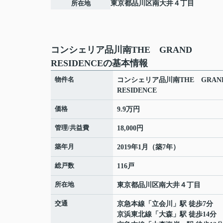
所在地
東京都
品川区
南大井
４丁目
コンシェリア品川南THE GRAND
RESIDENCEの基本情報
物件名
コンシェリア品川南THE GRA
RESIDENCE
価格
9.9万円
管理/共益費
18,000円
築年月
2019年1月（築7年）
総戸数
116戸
所在地
東京都
品川区
南大井
４丁目
交通
京急本線
「
立会川
」駅 徒歩7分
京浜東北線
「
大森
」駅 徒歩14分