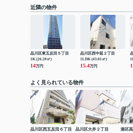
近隣の物件
品川区東五反田５丁目
品川区西中延２丁目
1K (26.20㎡)
1LDK (43.01㎡)
1
14
15.4
1
万円
万円
よく見られている物件
品川区西五反田６丁目
品川区大井２丁目
港区高