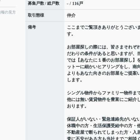
分
募集戸数 / 総戸数
- / 116戸
情報の見方
取引態様
仲介
備考
ここまでご覧頂きありがとうござい
す。
お部屋探しの際には、皆さまそれぞ
だわりの条件があると思いますが、
では【あなたに１番のお部屋探し】
ットーに細かいヒアリングをし、南
よりもあなた向きのお部屋をご提案
します。
シングル物件からファミリー物件ま
他には無い賃貸物件を豊富にご紹介
おります。
保証人がいない・緊急連絡先がいな
休職中の方・生活保護受給中の方・
不動産屋で断られてしまった方・入
査に不安がある方も当社までご相談