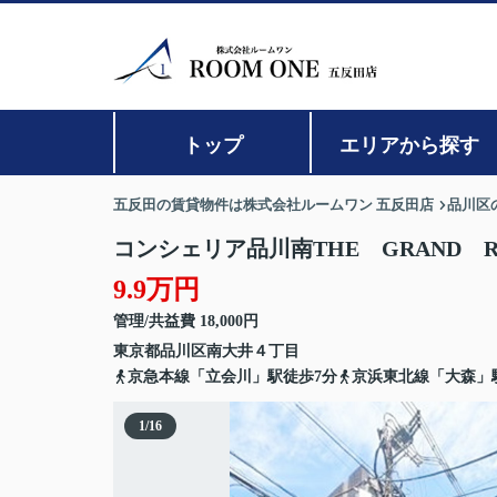
トップ
エリアから探す
五反田の賃貸物件は株式会社ルームワン 五反田店
品川区
コンシェリア品川南THE GRAND RE
9.9万円
管理/共益費 18,000円
東京都
品川区
南大井
４丁目
京急本線「立会川」駅徒歩7分
京浜東北線「大森」駅
1
/
16