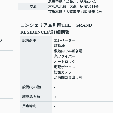
京急本線
「
立会川
」駅 徒歩7分
交通
京浜東北線
「
大森
」駅 徒歩14分
京急本線
「
大森海岸
」駅 徒歩12分
コンシェリア品川南THE GRAND
RESIDENCEの詳細情報
設備条件
ND
エレベーター
駐輪場
敷地内ごみ置き場
光ファイバー
オートロック
宅配ボックス
防犯カメラ
24時間ゴミ出し可
設備(その他)
-
駐車場/月額
-/-
用途地域
-