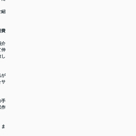
ご紹
期費
紹介
て仲
致し
名が
をサ
の手
収作
】ま