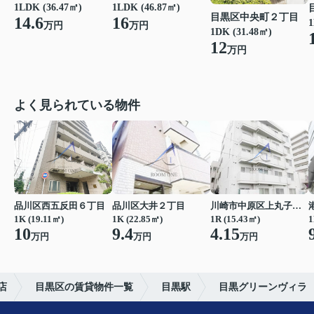
1LDK (36.47㎡)
1LDK (46.87㎡)
目黒区中央町２丁目
14.6
16
1
万円
万円
1DK (31.48㎡)
12
万円
よく見られている物件
品川区西五反田６丁目
品川区大井２丁目
川崎市中原区上丸子八幡町
1K (19.11㎡)
1K (22.85㎡)
1R (15.43㎡)
1
10
9.4
4.15
万円
万円
万円
店
目黒区の賃貸物件一覧
目黒駅
目黒グリーンヴィラ