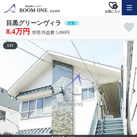
0
お気に入り
目黒グリーンヴィラ
空室1
8.4万円
管理/共益費 5,000円
1
/
17