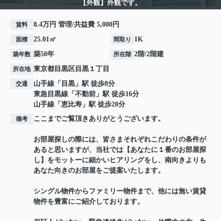
【外観】外観です。
8.4万円 管理/共益費 5,000円
賃料
25.01㎡
1K
面積
間取り
築50年
2階/2階建
築年数
所在階
東京都
目黒区
目黒
１丁目
所在地
山手線
「
目黒
」駅 徒歩8分
交通
東急目黒線
「
不動前
」駅 徒歩16分
山手線
「
恵比寿
」駅 徒歩20分
ここまでご覧頂きありがとうございます。
備考
お部屋探しの際には、皆さまそれぞれこだわりの条件が
あると思いますが、当社では【あなたに１番のお部屋探
し】をモットーに細かいヒアリングをし、南向きよりも
あなた向きのお部屋をご提案いたします。
シングル物件からファミリー物件まで、他には無い賃貸
物件を豊富にご紹介しております。