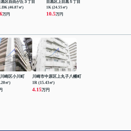
目黒区自由が丘３丁目
目黒区上目黒５丁目
LDK (46.87㎡)
1K (24.55㎡)
6
10.5
万円
万円
川崎区小川町
川崎市中原区上丸子八幡町
7.20㎡)
1R (15.43㎡)
4.15
円
万円