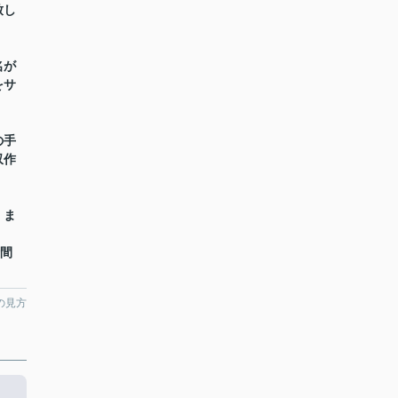
致し
名が
をサ
の手
収作
】ま
時間
の見方