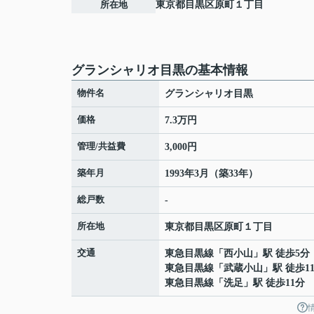
所在地
東京都
目黒区
原町
１丁目
グランシャリオ目黒の基本情報
物件名
グランシャリオ目黒
価格
7.3万円
管理/共益費
3,000円
築年月
1993年3月（築33年）
総戸数
-
所在地
東京都
目黒区
原町
１丁目
交通
東急目黒線
「
西小山
」駅 徒歩5分
東急目黒線
「
武蔵小山
」駅 徒歩1
東急目黒線
「
洗足
」駅 徒歩11分