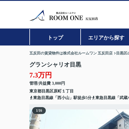
トップ
エリアから探す
五反田の賃貸物件は株式会社ルームワン 五反田店
目黒区
グランシャリオ目黒
7.3万円
管理/共益費 3,000円
東京都
目黒区
原町
１丁目
東急目黒線「西小山」駅徒歩5分
東急目黒線「武蔵
1
/
16