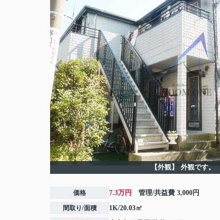
【外観】
外観です。
価格
7.3万円
管理/共益費
3,000円
間取り/面積
1K/20.03㎡