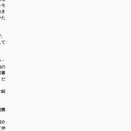
をモ
向き
いた
で、
して
い・
他の
居審
くだ
ご紹
期費
紹介
て仲