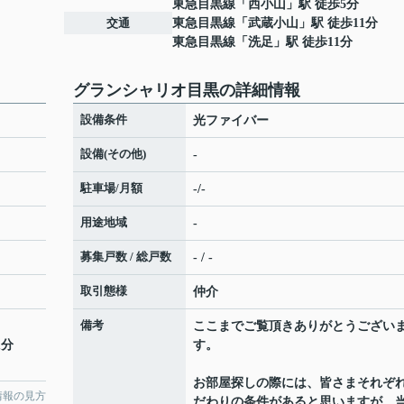
東急目黒線
「
西小山
」駅 徒歩5分
交通
東急目黒線
「
武蔵小山
」駅 徒歩11分
東急目黒線
「
洗足
」駅 徒歩11分
グランシャリオ目黒の詳細情報
設備条件
光ファイバー
設備(その他)
-
駐車場/月額
-/-
用途地域
-
募集戸数 / 総戸数
- / -
取引態様
仲介
備考
ここまでご覧頂きありがとうござい
1分
す。
お部屋探しの際には、皆さまそれぞ
情報の見方
だわりの条件があると思いますが、