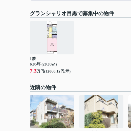
グランシャリオ目黒で募集中の物件
1階
6.05坪 (20.03㎡)
7.3
万円(12066.12円/坪)
近隣の物件