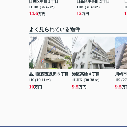
目黒区中町１丁目
目黒区中央町２丁目
1LDK (36.47㎡)
1DK (31.48㎡)
1
14.6
12
1
万円
万円
よく見られている物件
品川区西五反田６丁目
港区高輪４丁目
川崎市
1K (19.11㎡)
1LDK (30.38㎡)
1K (2
10
9.5
9.5
万円
万円
万