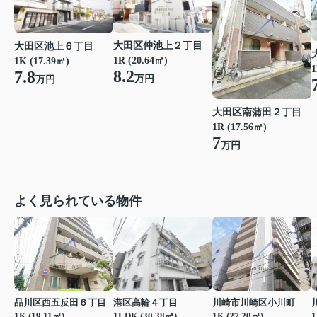
大田区仲池上２丁目
大田区池上６丁目
1R (20.64㎡)
1K (17.39㎡)
1
8.2
7.8
万円
万円
大田区南蒲田２丁目
1R (17.56㎡)
7
万円
よく見られている物件
品川区西五反田６丁目
港区高輪４丁目
川崎市川崎区小川町
1K (19.11㎡)
1LDK (30.38㎡)
1K (27.20㎡)
1