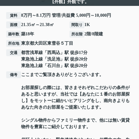
【外観】外観です。
8万円～8.1万円 管理/共益費 5,000円～10,000円
賃料
21.35㎡～21.38㎡
1K
面積
間取り
築18年
2階/8階建
築年数
所在階
東京都
大田区
東雪谷
５丁目
所在地
都営浅草線
「
西馬込
」駅 徒歩17分
交通
東急池上線
「
洗足池
」駅 徒歩20分
東急池上線
「
石川台
」駅 徒歩20分
ここまでご覧頂きありがとうございます。
備考
お部屋探しの際には、皆さまそれぞれこだわりの条件が
あると思いますが、当社では【あなたに１番のお部屋探
し】をモットーに細かいヒアリングをし、南向きよりも
あなた向きのお部屋をご提案いたします。
シングル物件からファミリー物件まで、他には無い賃貸
物件を豊富にご紹介しております。