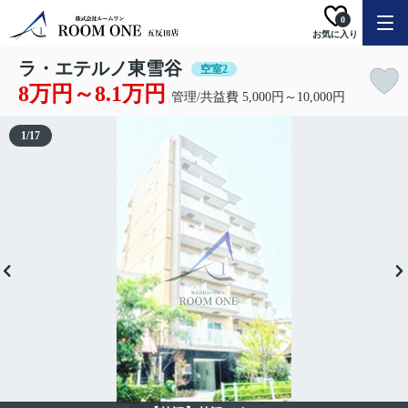
0
お気に入り
ラ・エテルノ東雪谷
空室2
8万円～8.1万円
管理/共益費 5,000円～10,000円
1
/
17