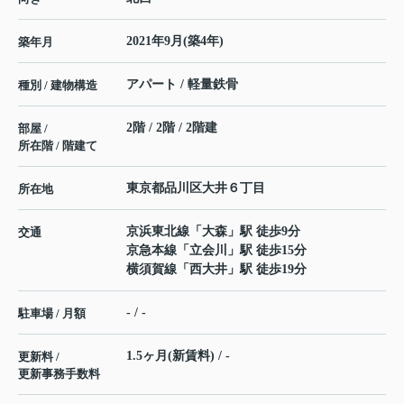
2021年9月(築4年)
築年月
アパート / 軽量鉄骨
種別 / 建物構造
2階 / 2階 / 2階建
部屋 /
所在階 / 階建て
東京都
品川区
大井
６丁目
所在地
京浜東北線
「
大森
」駅 徒歩9分
交通
京急本線
「
立会川
」駅 徒歩15分
横須賀線
「
西大井
」駅 徒歩19分
- / -
駐車場 / 月額
1.5ヶ月(新賃料) / -
更新料 /
更新事務手数料