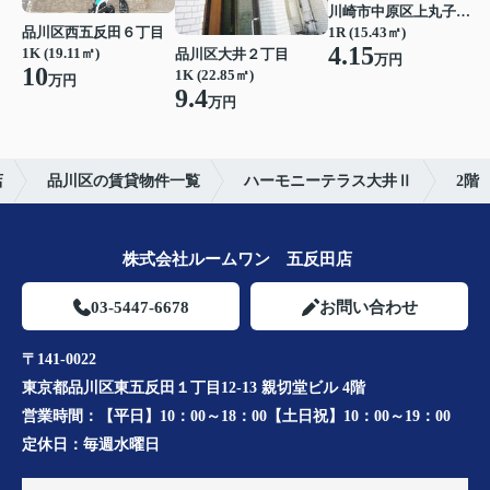
川崎市中原区上丸子八幡町
品川区西五反田６丁目
1R (15.43㎡)
4.15
1K (19.11㎡)
品川区大井２丁目
万円
10
1K (22.85㎡)
万円
9.4
万円
店
品川区の賃貸物件一覧
ハーモニーテラス大井Ⅱ
2階
株式会社ルームワン 五反田店
03-5447-6678
お問い合わせ
〒141-0022
東京都品川区東五反田１丁目12-13 親切堂ビル 4階
営業時間：
【平日】10：00～18：00【土日祝】10：00～19：00
定休日：
毎週水曜日