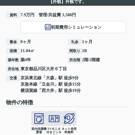
【外観】外観です。
7.9万円 管理/共益費 3,500円
賃料
初期費用シミュレーション
0ヶ月
1ヶ月
敷金
礼金
11.04㎡
1R
面積
間取り
築4年
2階/2階建
築年数
所在階
東京都
品川区
大井
６丁目
所在地
京浜東北線
「
大森
」駅 徒歩9分
交通
京急本線
「
立会川
」駅 徒歩15分
横須賀線
「
西大井
」駅 徒歩19分
物件の特徴
室内洗濯機
TVモニタ
ネット使用
置場
付きインタ
料無料