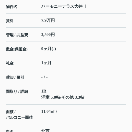
ハーモニーテラス大井Ⅱ
物件名
7.9万円
賃料
3,500円
管理 / 共益費
0ヶ月(-)
敷金(保証金)
1ヶ月
礼金
- / -
償却 / 敷引
1R
間取り / 詳細
洋室 5.0帖
/
その他 3.3帖
11.04㎡ / -
面積 /
バルコニー面積
北西
向き