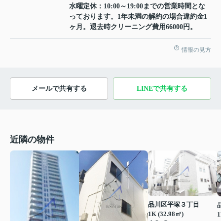
水曜定休：10:00～19:00までの営業時間とな
っております。1年未満の解約の場合違約金1
ヶ月。退去時クリーニング費用66000円。
情報の見方
メールで共有する
LINEで共有する
近隣の物件
品川区平塚３丁目
1K (32.98㎡)
1