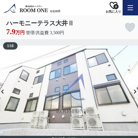
0
お気に入り
ハーモニーテラス大井Ⅱ
7.9
万円
管理/共益費 3,500円
1
/
18