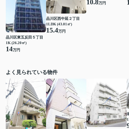
10.8
万円
品川区西中延２丁目
1LDK (43.01㎡)
15.4
万円
品川区東五反田５丁目
1K (26.20㎡)
14
万円
よく見られている物件
1