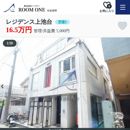
0
お気に入り
レジデンス上池台
空室1
16.5万円
管理/共益費 5,000円
1
/
18