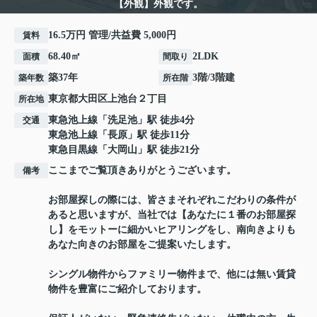
【外観】外観です。
16.5万円 管理/共益費 5,000円
賃料
68.40㎡
2LDK
面積
間取り
築37年
3階/3階建
築年数
所在階
東京都
大田区
上池台
２丁目
所在地
東急池上線
「
洗足池
」駅 徒歩4分
交通
東急池上線
「
長原
」駅 徒歩11分
東急目黒線
「
大岡山
」駅 徒歩21分
ここまでご覧頂きありがとうございます。
備考
お部屋探しの際には、皆さまそれぞれこだわりの条件が
あると思いますが、当社では【あなたに１番のお部屋探
し】をモットーに細かいヒアリングをし、南向きよりも
あなた向きのお部屋をご提案いたします。
シングル物件からファミリー物件まで、他には無い賃貸
物件を豊富にご紹介しております。