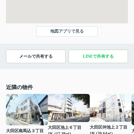
地図アプリで見る
メールで共有する
LINEで共有する
近隣の物件
大田区仲池上２丁目
大田区池上６丁目
大田区南馬込３丁目
1R (20.64㎡)
1K (17.39㎡)