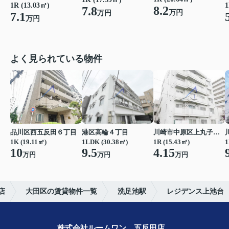
1R (13.03㎡)
1
8.2
7.8
万円
万円
7.1
万円
よく見られている物件
品川区西五反田６丁目
港区高輪４丁目
川崎市中原区上丸子八幡町
1K (19.11㎡)
1LDK (30.38㎡)
1R (15.43㎡)
1
10
9.5
4.15
万円
万円
万円
店
大田区の賃貸物件一覧
洗足池駅
レジデンス上池台
株式会社ルームワン 五反田店