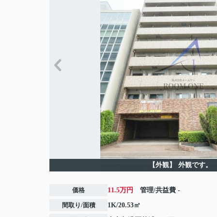
【外観】
外観です。
価格
11.5万円
管理/共益費
-
間取り/面積
1K/20.53㎡