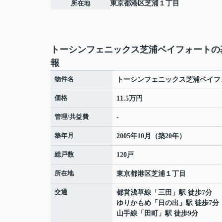
所在地
東京都
港区
芝浦
１丁目
トーシンフェニックス芝浦ベイフォートの
報
物件名
トーシンフェニックス芝浦ベイフ
価格
11.5万円
管理/共益費
-
築年月
2005年10月（築20年）
総戸数
120戸
所在地
東京都
港区
芝浦
１丁目
交通
都営浅草線
「
三田
」駅 徒歩7分
ゆりかもめ
「
日の出
」駅 徒歩7分
山手線
「
田町
」駅 徒歩9分