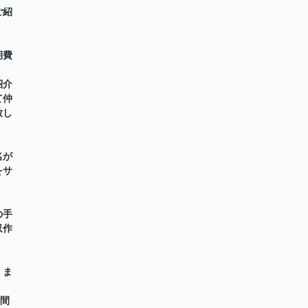
ご紹
期費
紹介
て仲
致し
名が
をサ
の手
収作
】ま
時間