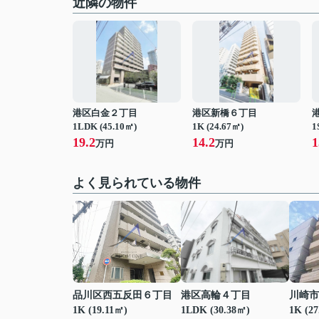
近隣の物件
港区白金２丁目
港区新橋６丁目
1LDK (45.10㎡)
1K (24.67㎡)
1
19.2
14.2
1
万円
万円
よく見られている物件
品川区西五反田６丁目
港区高輪４丁目
川崎市
1K (19.11㎡)
1LDK (30.38㎡)
1K (2