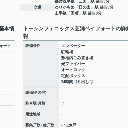
都営浅草線
「
三田
」駅 徒歩7分
交通
ゆりかもめ
「
日の出
」駅 徒歩7分
山手線
「
田町
」駅 徒歩9分
基本情
トーシンフェニックス芝浦ベイフォートの詳
報
設備条件
ォート
エレベーター
駐輪場
敷地内ごみ置き場
光ファイバー
オートロック
宅配ボックス
24時間ゴミ出し可
設備(その他)
-
駐車場/月額
-/-
用途地域
-
募集戸数 / 総戸数
- / 120戸