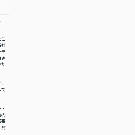
ま
れこ
当社
をモ
向き
いた
で、
して
い・
他の
居審
くだ