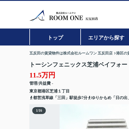
トップ
エリアから探す
五反田の賃貸物件は株式会社ルームワン 五反田店
港区の
トーシンフェニックス芝浦ベイフォー
11.5万円
管理/共益費 -
東京都
港区
芝浦
１丁目
都営浅草線「三田」駅徒歩7分
ゆりかもめ「日の出
1
/
16