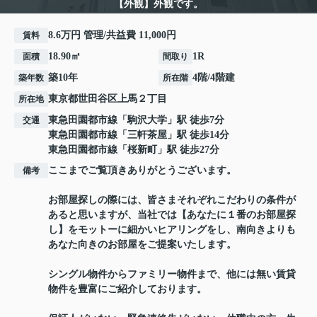
【外観】外観です。
8.6万円 管理/共益費 11,000円
賃料
18.90㎡
1R
面積
間取り
築10年
4階/4階建
築年数
所在階
東京都
世田谷区
上馬
２丁目
所在地
東急田園都市線
「
駒沢大学
」駅 徒歩7分
交通
東急田園都市線
「
三軒茶屋
」駅 徒歩14分
東急田園都市線
「
桜新町
」駅 徒歩27分
ここまでご覧頂きありがとうございます。
備考
お部屋探しの際には、皆さまそれぞれこだわりの条件が
あると思いますが、当社では【あなたに１番のお部屋探
し】をモットーに細かいヒアリングをし、南向きよりも
あなた向きのお部屋をご提案いたします。
シングル物件からファミリー物件まで、他には無い賃貸
物件を豊富にご紹介しております。