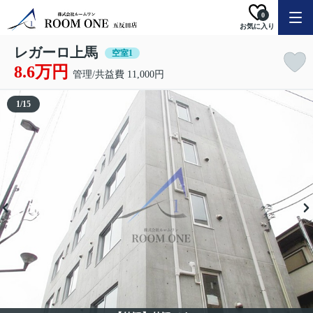
0
お気に入り
レガーロ上馬
空室1
8.6万円
管理/共益費 11,000円
1
/
15