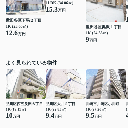
1LDK (34.06㎡)
15.3
万円
1
世田谷区下馬２丁目
1K (25.65㎡)
世田谷区奥沢１丁目
12.6
1K (24.38㎡)
万円
9
万円
よく見られている物件
品川区西五反田６丁目
品川区大井２丁目
川崎市川崎区小川町
1K (19.11㎡)
1K (22.85㎡)
1K (27.20㎡)
1
10
9.4
9.5
万円
万円
万円