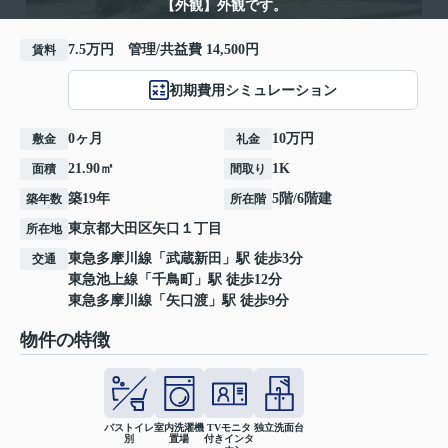
【外観】外観です。
7.5万円 管理/共益費 14,500円
賃料
初期費用シミュレーション
0ヶ月
10万円
敷金
礼金
21.90㎡
1K
面積
間取り
築19年
5階/6階建
築年数
所在階
東京都
大田区
矢口
１丁目
所在地
東急多摩川線
「
武蔵新田
」駅 徒歩3分
交通
東急池上線
「
千鳥町
」駅 徒歩12分
東急多摩川線
「
矢口渡
」駅 徒歩9分
物件の特徴
バストイレ
室内洗濯機
TVモニタ
独立洗面台
別
置場
付きインタ