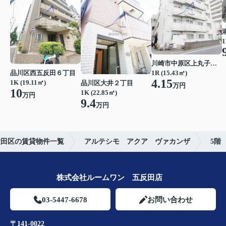
1
川崎市中原区上丸子八幡町
品川区西五反田６丁目
1R (15.43㎡)
4.15
1K (19.11㎡)
品川区大井２丁目
万円
10
1K (22.85㎡)
万円
9.4
万円
大田区の賃貸物件一覧
アルテシモ アクア ヴァカンザ
5階
株式会社ルームワン 五反田店
03-5447-6678
お問い合わせ
〒141-0022