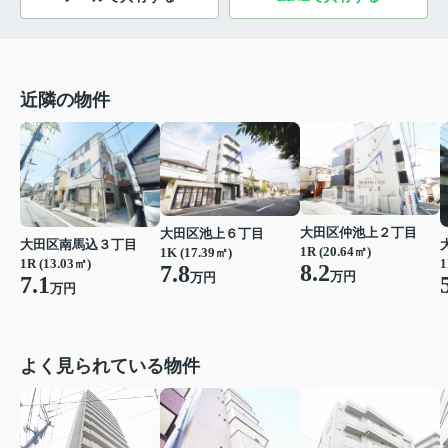
近隣の物件
大田区仲池上２丁目
大田区池上６丁目
大田区南馬込３丁目
1R (20.64㎡)
1K (17.39㎡)
1R (13.03㎡)
1
8.2
7.8
万円
万円
7.1
万円
よく見られている物件