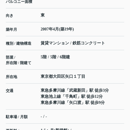
バルコニー面積
東
向き
2007年4月(築19年)
築年月
賃貸マンション / 鉄筋コンクリート
種別 / 建物構造
5階 / 5階 / 6階建
部屋 /
所在階 / 階建て
東京都
大田区
矢口
１丁目
所在地
東急多摩川線
「
武蔵新田
」駅 徒歩3分
交通
東急池上線
「
千鳥町
」駅 徒歩12分
東急多摩川線
「
矢口渡
」駅 徒歩9分
- / -
駐車場 / 月額