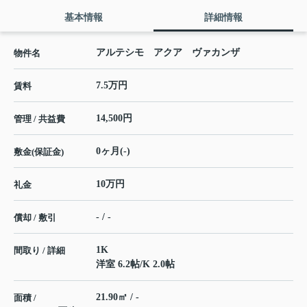
基本情報
詳細情報
アルテシモ アクア ヴァカンザ
物件名
7.5万円
賃料
14,500円
管理 / 共益費
0ヶ月(-)
敷金(保証金)
10万円
礼金
- / -
償却 / 敷引
1K
間取り / 詳細
洋室 6.2帖
/
K 2.0帖
21.90㎡ / -
面積 /