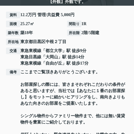
【外観】外観です。
12.2万円 管理/共益費 5,000円
賃料
25.27㎡
1R
面積
間取り
築18年
2階/5階建
築年数
所在階
東京都
目黒区
中根
２丁目
所在地
東急東横線
「
都立大学
」駅 徒歩9分
交通
東急目黒線
「
大岡山
」駅 徒歩14分
東急東横線
「
自由が丘
」駅 徒歩17分
ここまでご覧頂きありがとうございます。
備考
お部屋探しの際には、皆さまそれぞれこだわりの条件が
あると思いますが、当社では【あなたに１番のお部屋探
し】をモットーに細かいヒアリングをし、南向きよりも
あなた向きのお部屋をご提案いたします。
シングル物件からファミリー物件まで、他には無い賃貸
物件を豊富にご紹介しております。