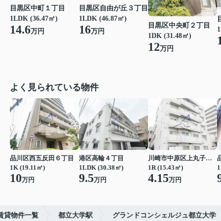
目黒区中町１丁目
目黒区自由が丘３丁目
1LDK (36.47㎡)
1LDK (46.87㎡)
目黒区中央町２丁目
14.6
16
1
万円
万円
1DK (31.48㎡)
12
万円
よく見られている物件
品川区西五反田６丁目
港区高輪４丁目
川崎市中原区上丸子八幡町
1K (19.11㎡)
1LDK (30.38㎡)
1R (15.43㎡)
1
10
9.5
4.15
万円
万円
万円
賃貸物件一覧
都立大学駅
グランドコンシェルジュ都立大学