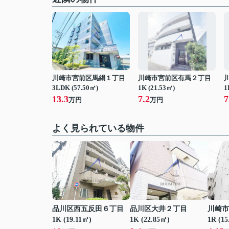
川崎市宮前区馬絹１丁目
川崎市宮前区有馬２丁目
3LDK (57.50㎡)
1K (21.53㎡)
1
13.3
7.2
7
万円
万円
よく見られている物件
品川区西五反田６丁目
品川区大井２丁目
川崎市
1K (19.11㎡)
1K (22.85㎡)
1R (15