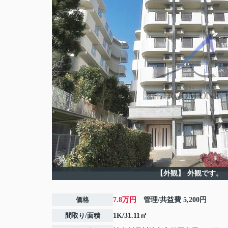
【外観】
外観です。
価格
7.8万円
管理/共益費
5,200円
間取り/面積
1K/31.11㎡