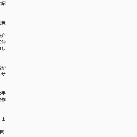
ご紹
期費
紹介
て仲
致し
名が
をサ
の手
収作
】ま
時間