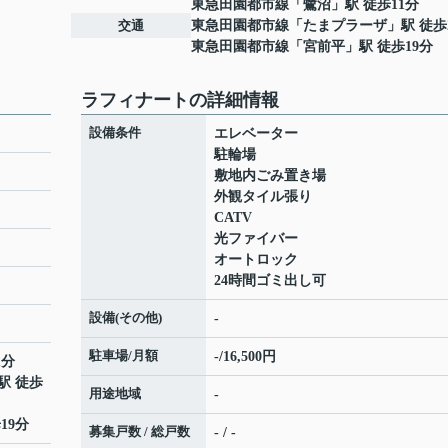
東急田園都市線
「
鷺沼
」駅 徒歩11分
交通
東急田園都市線
「
たまプラーザ
」駅 徒歩
東急田園都市線
「
宮前平
」駅 徒歩19分
ラフィナートの詳細情報
設備条件
エレベーター
駐輪場
敷地内ごみ置き場
外観タイル張り
CATV
光ファイバー
オートロック
24時間ゴミ出し可
設備(その他)
-
駐車場/月額
-/16,500円
1分
駅 徒歩
用途地域
-
19分
募集戸数 / 総戸数
- / -