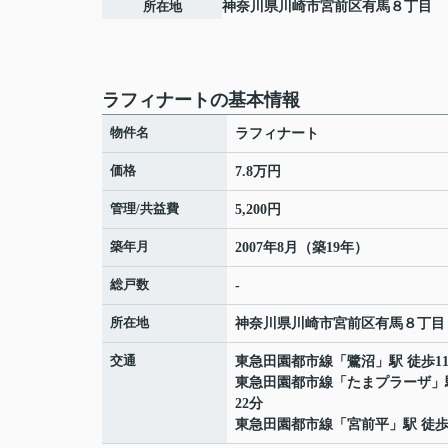
所在地
神奈川県
川崎市宮前区
有馬
８丁目
ラフィナートの基本情報
物件名
ラフィナート
価格
7.8万円
管理/共益費
5,200円
築年月
2007年8月（築19年）
総戸数
-
所在地
神奈川県
川崎市宮前区
有馬
８丁目
交通
東急田園都市線
「
鷺沼
」駅 徒歩1
東急田園都市線
「
たまプラーザ
」
22分
東急田園都市線
「
宮前平
」駅 徒歩