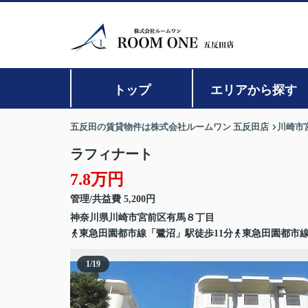
トップ
エリアから探す
五反田の賃貸物件は株式会社ルームワン 五反田店
川崎市
ラフィナート
7.8万円
管理/共益費 5,200円
神奈川県
川崎市宮前区
有馬
８丁目
東急田園都市線「鷺沼」駅徒歩11分
東急田園都市線
1
/
19