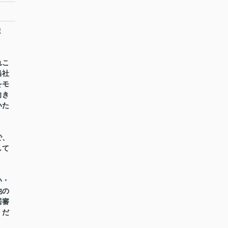
ま
れこ
当社
をモ
向き
いた
で、
して
い・
他の
居審
くだ